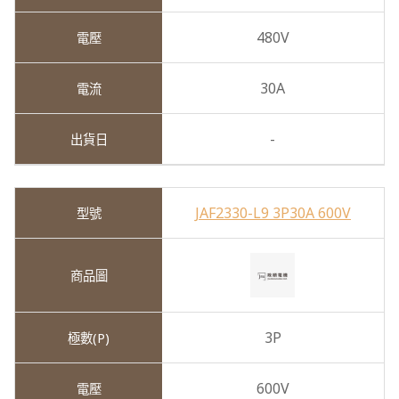
480V
30A
-
JAF2330-L9 3P30A 600V
3P
600V