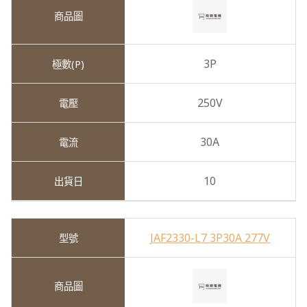
3P
250V
30A
10
JAF2330-L7 3P30A 277V