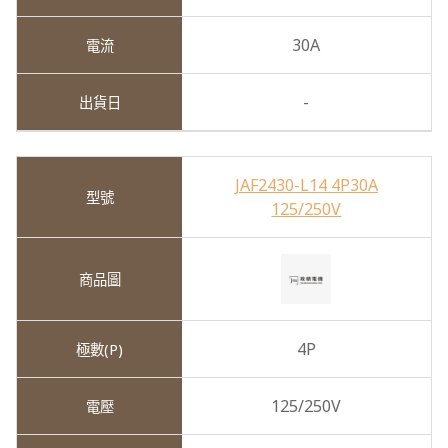
30A
-
JAF2430-L14 4P30A
125/250V
4P
125/250V