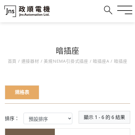
暗插座
首頁
/
連接器材
/
美規NEMA引掛式插座
/
暗插座A
/
暗插座
規格表
顯示 1 - 6 的 6 結果
排序：