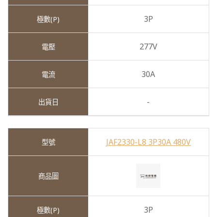
3P
277V
30A
-
JAF2330-L8 3P30A 480V
3P