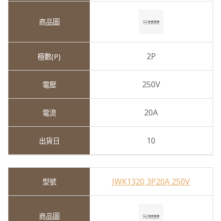
2P
250V
20A
10
JWK1320 3P20A 250V