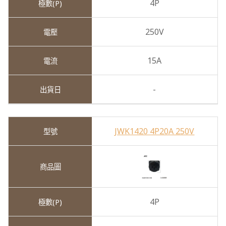
4P
250V
15A
-
JWK1420 4P20A 250V
4P