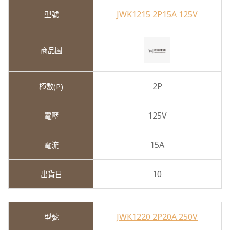
JWK1215 2P15A 125V
2P
125V
15A
10
JWK1220 2P20A 250V