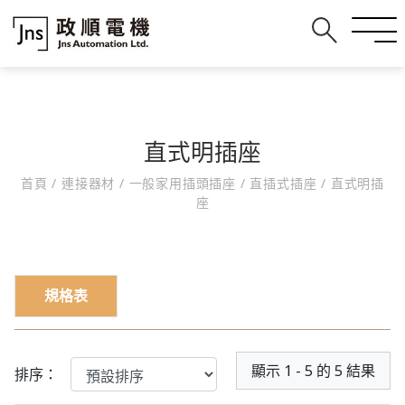
直式明插座
首頁
/
連接器材
/
一般家用插頭插座
/
直插式插座
/
直式明插
座
規格表
顯示 1 - 5 的 5 結果
排序：