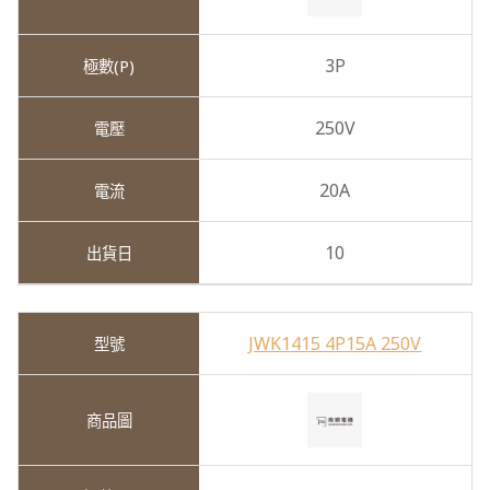
3P
250V
20A
10
JWK1415 4P15A 250V