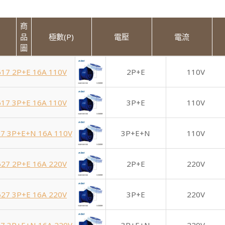
商
品
極數(P)
電壓
電流
圖
17 2P+E 16A 110V
2P+E
110V
17 3P+E 16A 110V
3P+E
110V
7 3P+E+N 16A 110V
3P+E+N
110V
27 2P+E 16A 220V
2P+E
220V
27 3P+E 16A 220V
3P+E
220V