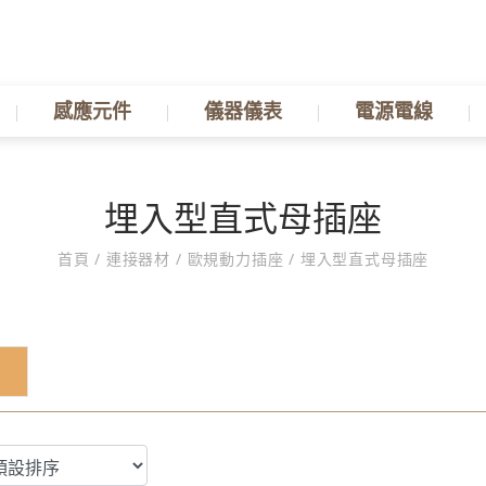
感應元件
儀器儀表
電源電線
埋入型直式母插座
首頁
/
連接器材
/
歐規動力插座
/
埋入型直式母插座