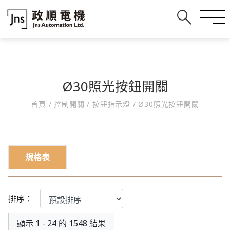
Ø30照光按鈕開關
首頁
/
控制開關
/
按鈕指示燈
/
Ø30照光按鈕開關
規格表
排序：
顯示 1 - 24 的 1548 結果