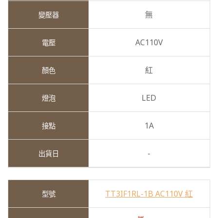
無
AC110V
紅
LED
1A
-
TT3IF1RL-1B AC110V 紅