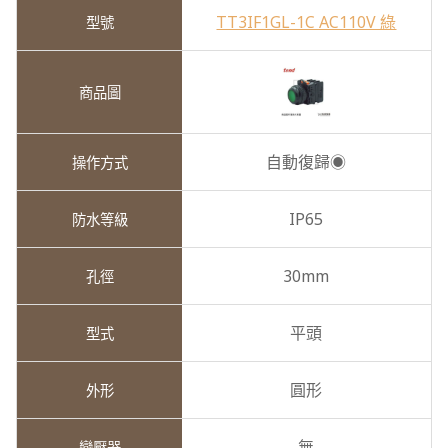
TT3IF1GL-1C AC110V 綠
自動復歸◉
IP65
30mm
平頭
圓形
無