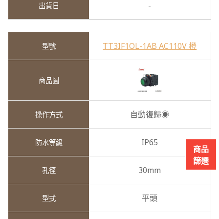
-
TT3IF1OL-1AB AC110V 橙
自動復歸◉
IP65
商品
篩選
30mm
平頭