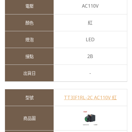
AC110V
紅
LED
2B
-
TT3IF1RL-2C AC110V 紅