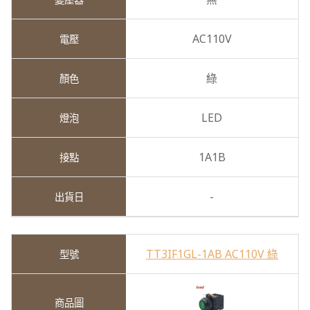
AC110V
綠
LED
1A1B
-
TT3IF1GL-1AB AC110V 綠