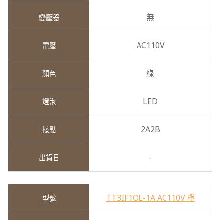
無
AC110V
綠
LED
2A2B
-
TT3IF1OL-1A AC110V 橙