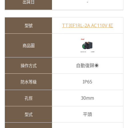
-
TT3IF1RL-2A AC110V 紅
自動復歸◉
IP65
30mm
平頭