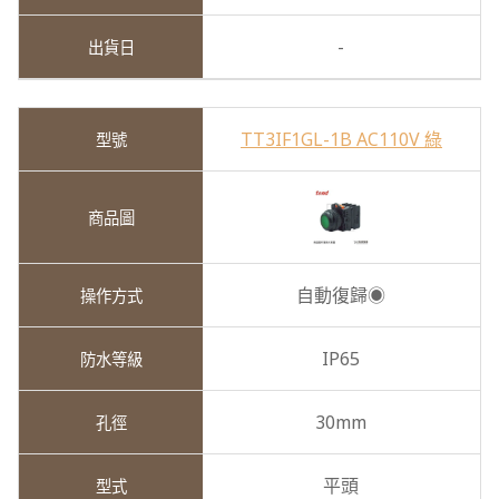
-
TT3IF1GL-1B AC110V 綠
自動復歸◉
IP65
30mm
平頭