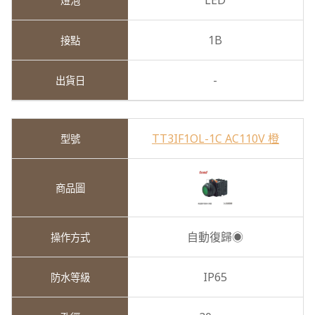
LED
1B
-
TT3IF1OL-1C AC110V 橙
自動復歸◉
IP65