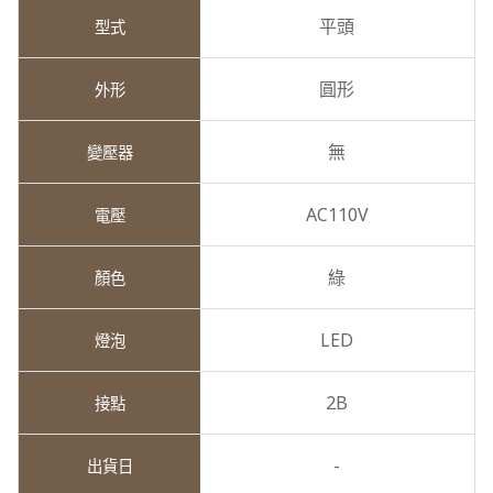
平頭
圓形
無
AC110V
綠
LED
2B
-