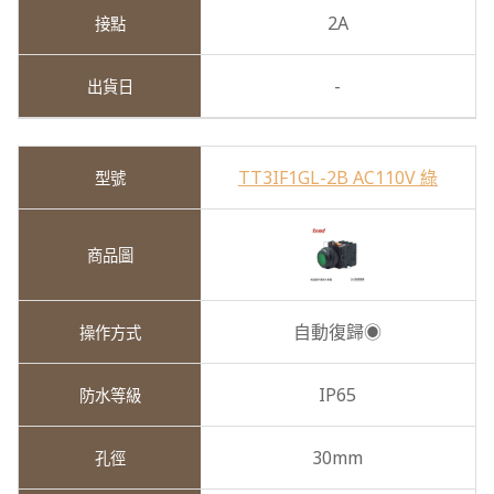
2A
-
TT3IF1GL-2B AC110V 綠
自動復歸◉
IP65
30mm