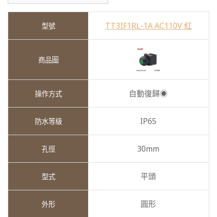
TT3IF1RL-1A AC110V 紅
自動復歸◉
IP65
30mm
平頭
圓形