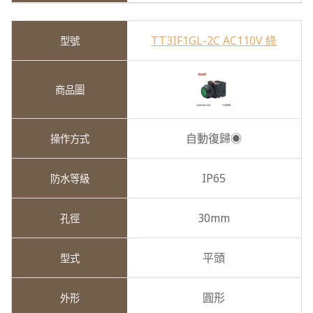
TT3IF1GL-2C AC110V 綠
自動復歸◉
IP65
30mm
平頭
圓形