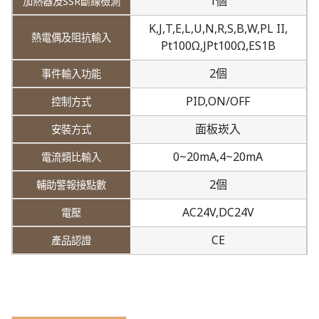
1個
K,
J,
T,
E,
L,
U,
N,
R,
S,
B,
W,
PL II,
Pt100Ω,
JPt100Ω,
ES1B
2個
PID,
ON/OFF
面板崁入
0~20mA,
4~20mA
2個
AC24V,
DC24V
CE