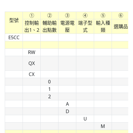
①
②
③
④
⑤
⑥
型號
控制輸
輔助輸
電源電
端子型
輸入種
選購品
出1、2
出點數
壓
式
類
E5CC
RW
QX
CX
0
1
2
A
D
U
M