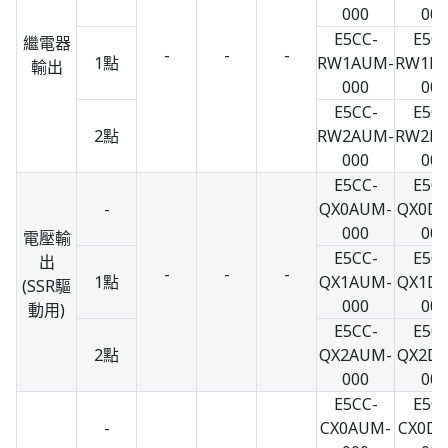
000
000
E5CC-
E5CC
繼電器
-
-
-
1點
RW1AUM-
RW1D
輸出
000
000
E5CC-
E5CC
2點
RW2AUM-
RW2D
000
000
E5CC-
E5CC
-
QX0AUM-
QX0D
000
000
電壓輸
E5CC-
E5CC
出
-
-
-
1點
QX1AUM-
QX1D
(SSR驅
000
000
動用)
E5CC-
E5CC
2點
QX2AUM-
QX2D
000
000
E5CC-
E5CC
-
CX0AUM-
CX0D