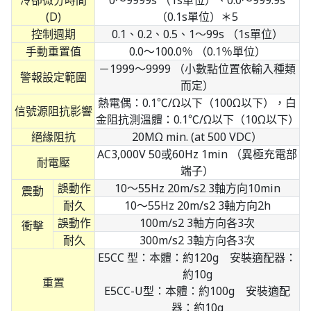
(D)
（0.1s單位）＊5
控制週期
0.1、0.2、0.5、1～99s （1s單位）
手動重置值
0.0～100.0％ （0.1％單位）
－1999～9999 （小數點位置依輸入種類
警報設定範圍
而定）
熱電偶：0.1℃/Ω以下（100Ω以下），白
信號源阻抗影響
金阻抗測溫體：0.1℃/Ω以下（10Ω以下）
絕緣阻抗
20MΩ min. (at 500 VDC）
AC3,000V 50或60Hz 1min （異極充電部
耐電壓
端子）
誤動作
10～55Hz 20m/s2 3軸方向10min
震動
耐久
10～55Hz 20m/s2 3軸方向2h
誤動作
100m/s2 3軸方向各3次
衝擊
耐久
300m/s2 3軸方向各3次
E5CC 型：本體：約120g 安裝適配器：
約10g
重置
E5CC-U型：本體：約100g 安裝適配
器：約10g