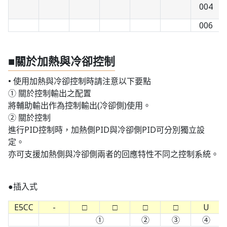
004
006
■關於加熱與冷卻控制
• 使用加熱與冷卻控制時請注意以下要點
① 關於控制輸出之配置
將輔助輸出作為控制輸出(冷卻側)使用。
② 關於控制
進行PID控制時，加熱側PID與冷卻側PID可分別獨立設
定。
亦可支援加熱側與冷卻側兩者的回應特性不同之控制系統。
●插入式
E5CC
-
□
□
□
□
U
①
②
③
④