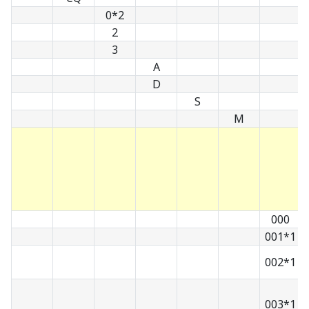
0*2
2
3
A
D
S
M
000
001*1
002*1
003*1