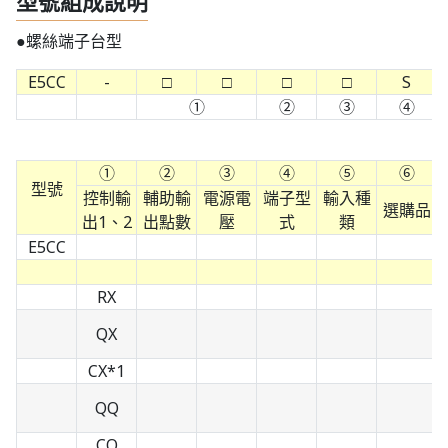
型號組成說明
●螺絲端子台型
E5CC
-
□
□
□
□
S
①
②
③
④
①
②
③
④
⑤
⑥
型號
控制輸
輔助輸
電源電
端子型
輸入種
選購品
出1、2
出點數
壓
式
類
E5CC
RX
QX
CX*1
QQ
CQ