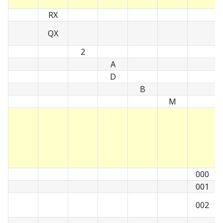
RX
QX
2
A
D
B
M
000
001
002