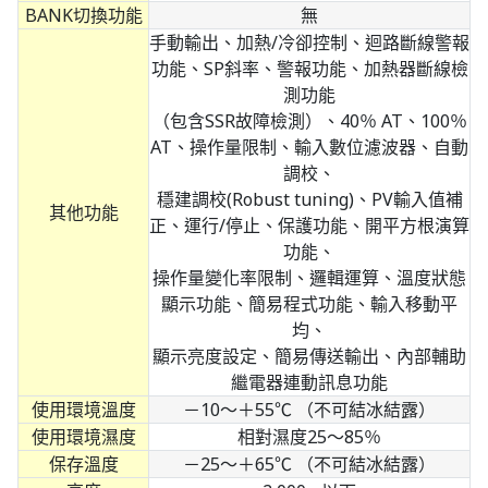
BANK切換功能
無
手動輸出、加熱/冷卻控制、迴路斷線警報
功能、SP斜率、警報功能、加熱器斷線檢
測功能
（包含SSR故障檢測）、40％ AT、100％
AT、操作量限制、輸入數位濾波器、自動
調校、
穩建調校(Robust tuning)、PV輸入值補
其他功能
正、運行/停止、保護功能、開平方根演算
功能、
操作量變化率限制、邏輯運算、溫度狀態
顯示功能、簡易程式功能、輸入移動平
均、
顯示亮度設定、簡易傳送輸出、內部輔助
繼電器連動訊息功能
使用環境溫度
－10～＋55℃ （不可結冰結露）
使用環境濕度
相對濕度25～85％
保存溫度
－25～＋65℃ （不可結冰結露）