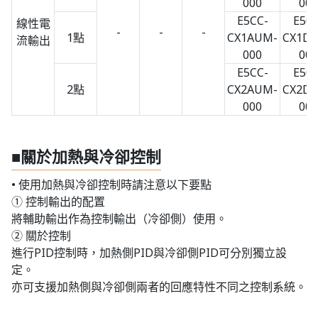
000
000
E5CC-
E5CC
線性電
-
-
-
1點
CX1AUM-
CX1D
流輸出
000
000
E5CC-
E5CC
2點
CX2AUM-
CX2D
000
000
■關於加熱與冷卻控制
• 使用加熱與冷卻控制時請注意以下要點
① 控制輸出的配置
將輔助輸出作為控制輸出（冷卻側）使用。
② 關於控制
進行PID控制時，加熱側PID與冷卻側PID可分別獨立設
定。
亦可支援加熱側與冷卻側兩者的回應特性不同之控制系統。