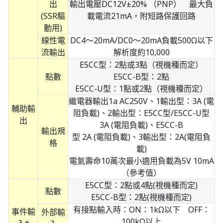
出
輸出電壓DC12V±20% （PNP） 最大負
(SSR驅
載電流21mA，附短路保護回路
動用)
線性電
DC4～20mA/DC0～20mA負載500Ω以下
流輸出
解析度約10,000
E5CC型：2點或3點（視機種而定）
點數
E5CC-B型：2點
E5CC-U型：1點或2點（視機種而定）
繼電器輸出1a AC250V、1輸出型：3A (電
輔助輸
阻負載)、2輸出型：E5CC型/E5CC-U型
出
3A (電阻負載)、E5CC-B
輸出規
型 2A (電阻負載)、3輸出型：2A(電阻負
格
載)
電氣壽命10萬次最小適用負載為5V 10mA
（參考值）
E5CC型：2點或4點(視機種而定)
點數
E5CC-B型：2點(視機種而定)
有接點輸入時：ON：1kΩ以下 OFF：
事件輸
外部輸
100kΩ以上