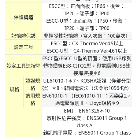
E5CC型：正面面板：IP66，後蓋：
IP20，端子部：IP00
保護構造
E5CC-U型：正面面板：IP50，後蓋：
IP20，端子部：IP00
記憶體保護
非揮發性記憶體（寫入次數：100萬次）
E5CC型：CX-Thermo Ver.4.5以上
設定工具
E5CC-U型：CX-Thermo Ver.4.61以上
E5CC型/E5CC-U型的頂面：使用USB序列
設定工具連按埠
轉換纜線E58-CIFQ2型，與電腦側USB連
接埠連接＊6
認證規
UL61010-1＊7、KOSHA認證（僅部分型
格
號）＊8、韓國電波法（法令第10564號）
規格
適用規
EN61010-1 （IEC61010-1）：污染度2，
格
過電壓類別Ⅱ，Lloyd規格＊9
EMI : EN61326＊10
放射性危害強度 : EN55011 Group 1
class A
雜訊端子電壓 : EN55011 Group 1 class