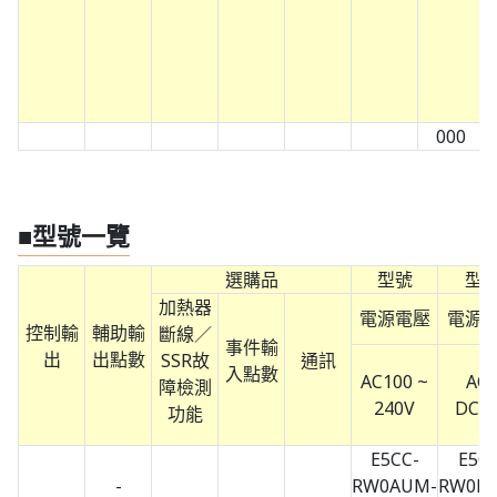
000
■型號一覽
選購品
型號
型
加熱器
電源電壓
電源
控制輸
輔助輸
斷線／
事件輸
出
出點數
SSR故
通訊
入點數
AC100 ~
AC 
障檢測
240V
DC2
功能
E5CC-
E5CC
-
RW0AUM-
RW0D