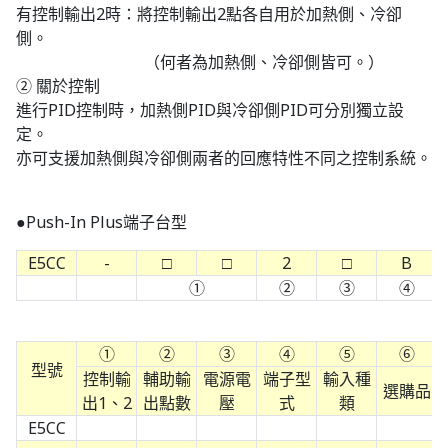
有控制輸出2時：將控制輸出2點各自用於加熱側、冷卻
側。
（何者為加熱側、冷卻側皆可。）
② 關於控制
進行PID控制時，加熱側PID與冷卻側PID可分別獨立設
定。
亦可支援加熱側與冷卻側兩者的回應特性不同之控制系統。
●Push-In Plus端子台型
E5CC
-
□
□
2
□
B
①
②
③
④
①
②
③
④
⑤
⑥
型號
控制輸
輔助輸
電源電
端子型
輸入種
選購品
出1、2
出點數
壓
式
類
E5CC