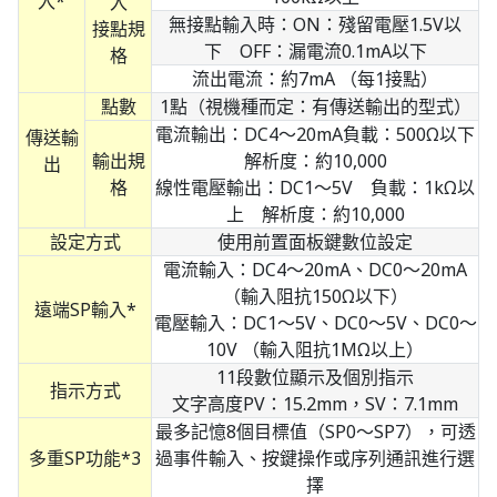
入*
入
無接點輸入時：ON：殘留電壓1.5V以
接點規
下 OFF：漏電流0.1mA以下
格
流出電流：約7mA （每1接點）
點數
1點（視機種而定：有傳送輸出的型式）
電流輸出：DC4～20mA負載：500Ω以下
傳送輸
輸出規
解析度：約10,000
出
格
線性電壓輸出：DC1～5V 負載：1kΩ以
上 解析度：約10,000
設定方式
使用前置面板鍵數位設定
電流輸入：DC4～20mA、DC0～20mA
（輸入阻抗150Ω以下）
遠端SP輸入*
電壓輸入：DC1～5V、DC0～5V、DC0～
10V （輸入阻抗1MΩ以上）
11段數位顯示及個別指示
指示方式
文字高度PV：15.2mm，SV：7.1mm
最多記憶8個目標值（SP0～SP7），可透
多重SP功能*3
過事件輸入、按鍵操作或序列通訊進行選
擇