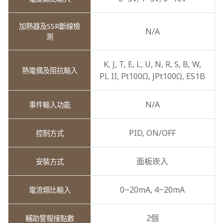
N/A
K,
J,
T,
E,
L,
U,
N,
R,
S,
B,
W,
PL II,
Pt100Ω,
JPt100Ω,
ES1B
N/A
PID,
ON/OFF
面板崁入
0~20mA,
4~20mA
2個