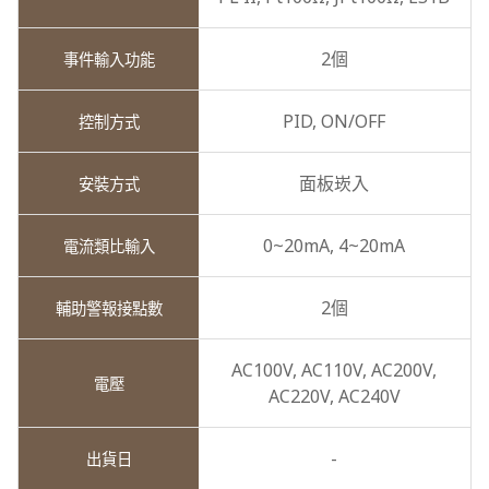
2個
PID,
ON/OFF
面板崁入
0~20mA,
4~20mA
2個
AC100V,
AC110V,
AC200V,
AC220V,
AC240V
-