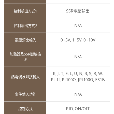
SSR電壓輸出
N/A
0~5V,
1~5V,
0~10V
N/A
K,
J,
T,
E,
L,
U,
N,
R,
S,
B,
W,
PL II,
Pt100Ω,
JPt100Ω,
ES1B
N/A
PID,
ON/OFF