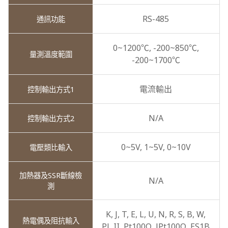
RS-485
0~1200℃,
-200~850℃,
-200~1700℃
電流輸出
N/A
0~5V,
1~5V,
0~10V
N/A
K,
J,
T,
E,
L,
U,
N,
R,
S,
B,
W,
PL II,
Pt100Ω,
JPt100Ω,
ES1B