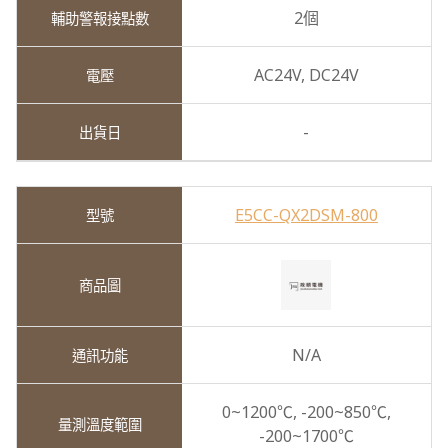
2個
AC24V,
DC24V
-
E5CC-QX2DSM-800
N/A
0~1200℃,
-200~850℃,
-200~1700℃