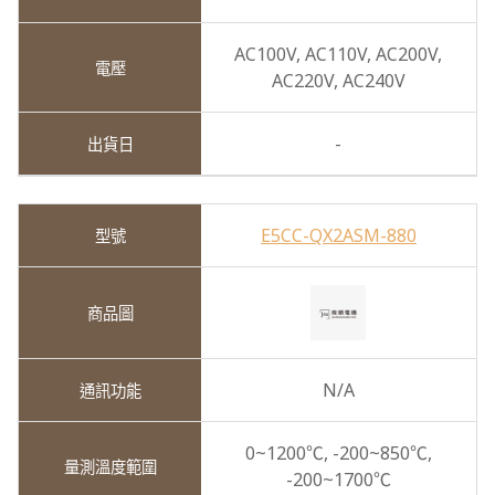
AC100V,
AC110V,
AC200V,
AC220V,
AC240V
-
E5CC-QX2ASM-880
N/A
0~1200℃,
-200~850℃,
-200~1700℃