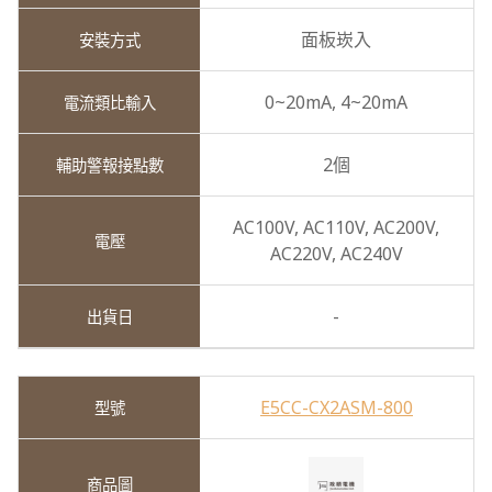
面板崁入
0~20mA,
4~20mA
2個
AC100V,
AC110V,
AC200V,
AC220V,
AC240V
-
E5CC-CX2ASM-800