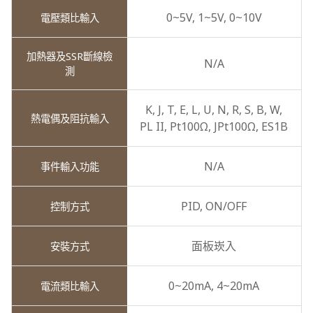
0~5V,
1~5V,
0~10V
N/A
K,
J,
T,
E,
L,
U,
N,
R,
S,
B,
W,
PL II,
Pt100Ω,
JPt100Ω,
ES1B
N/A
PID,
ON/OFF
面板崁入
0~20mA,
4~20mA