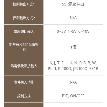
SSR電壓輸出
N/A
0~5V,
1~5V,
0~10V
1個
K,
J,
T,
E,
L,
U,
N,
R,
S,
B,
W,
PL II,
Pt100Ω,
JPt100Ω,
ES1B
N/A
PID,
ON/OFF