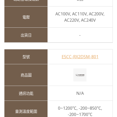
AC100V,
AC110V,
AC200V,
AC220V,
AC240V
-
E5CC-RX2DSM-801
N/A
0~1200℃,
-200~850℃,
-200~1700℃