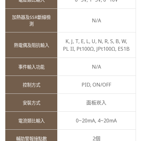
N/A
K,
J,
T,
E,
L,
U,
N,
R,
S,
B,
W,
PL II,
Pt100Ω,
JPt100Ω,
ES1B
N/A
PID,
ON/OFF
面板崁入
0~20mA,
4~20mA
2個