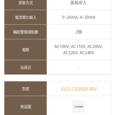
面板崁入
0~20mA,
4~20mA
2個
AC100V,
AC110V,
AC200V,
AC220V,
AC240V
-
E5CC-CX2ASM-804