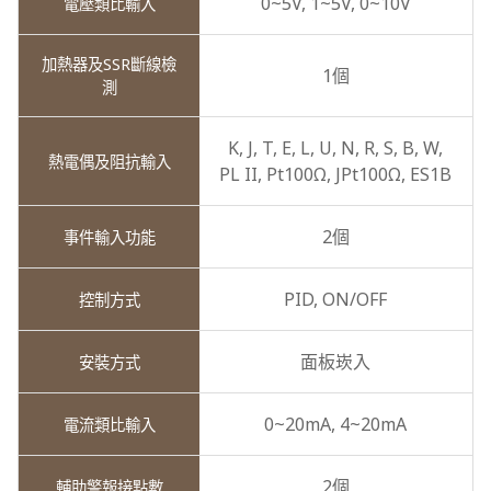
0~5V,
1~5V,
0~10V
1個
K,
J,
T,
E,
L,
U,
N,
R,
S,
B,
W,
PL II,
Pt100Ω,
JPt100Ω,
ES1B
2個
PID,
ON/OFF
面板崁入
0~20mA,
4~20mA
2個