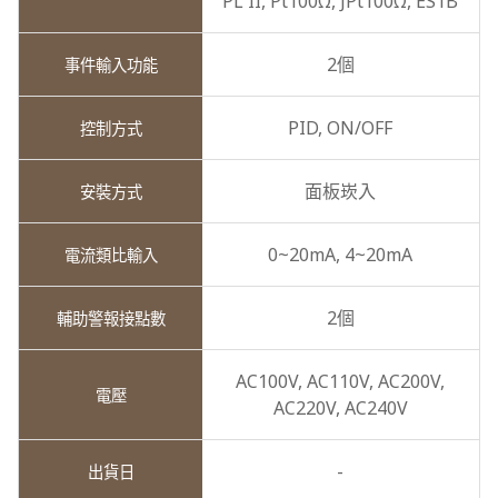
PL II,
Pt100Ω,
JPt100Ω,
ES1B
2個
PID,
ON/OFF
面板崁入
0~20mA,
4~20mA
2個
AC100V,
AC110V,
AC200V,
AC220V,
AC240V
-