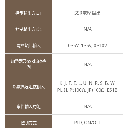
SSR電壓輸出
N/A
0~5V,
1~5V,
0~10V
N/A
K,
J,
T,
E,
L,
U,
N,
R,
S,
B,
W,
PL II,
Pt100Ω,
JPt100Ω,
ES1B
N/A
PID,
ON/OFF