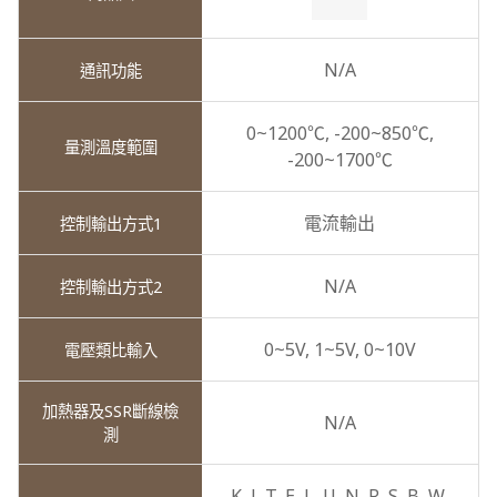
N/A
0~1200℃,
-200~850℃,
-200~1700℃
電流輸出
N/A
0~5V,
1~5V,
0~10V
N/A
K,
J,
T,
E,
L,
U,
N,
R,
S,
B,
W,