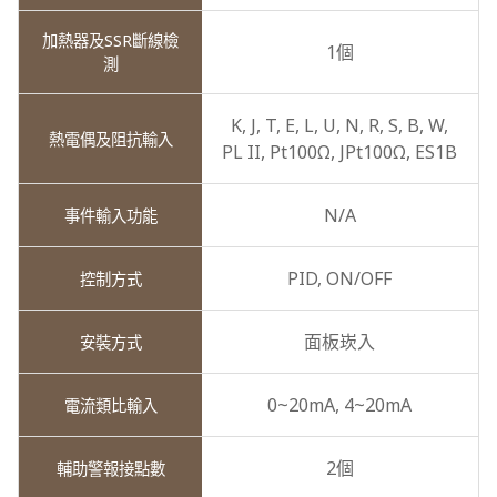
1個
K,
J,
T,
E,
L,
U,
N,
R,
S,
B,
W,
PL II,
Pt100Ω,
JPt100Ω,
ES1B
N/A
PID,
ON/OFF
面板崁入
0~20mA,
4~20mA
2個