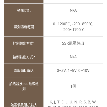
N/A
0~1200℃,
-200~850℃,
-200~1700℃
SSR電壓輸出
N/A
0~5V,
1~5V,
0~10V
1個
K,
J,
T,
E,
L,
U,
N,
R,
S,
B,
W,