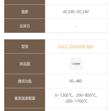
AC24V,
DC24V
-
E5CC-QX2ASM-802
RS-485
0~1200℃,
-200~850℃,
-200~1700℃