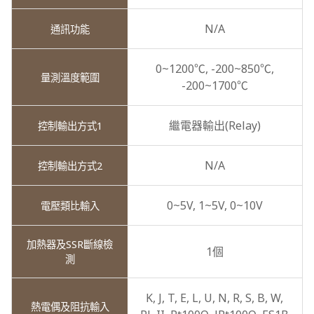
N/A
0~1200℃,
-200~850℃,
-200~1700℃
繼電器輸出(Relay)
N/A
0~5V,
1~5V,
0~10V
1個
K,
J,
T,
E,
L,
U,
N,
R,
S,
B,
W,