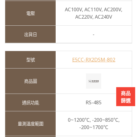
AC100V,
AC110V,
AC200V,
AC220V,
AC240V
-
E5CC-RX2DSM-802
商品
篩選
RS-485
0~1200℃,
-200~850℃,
-200~1700℃