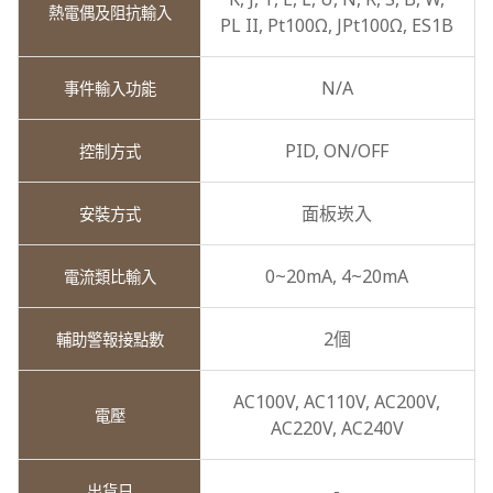
PL II,
Pt100Ω,
JPt100Ω,
ES1B
N/A
PID,
ON/OFF
面板崁入
0~20mA,
4~20mA
2個
AC100V,
AC110V,
AC200V,
AC220V,
AC240V
-