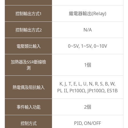
繼電器輸出(Relay)
N/A
0~5V,
1~5V,
0~10V
1個
K,
J,
T,
E,
L,
U,
N,
R,
S,
B,
W,
PL II,
Pt100Ω,
JPt100Ω,
ES1B
2個
PID,
ON/OFF