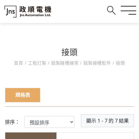
接頭
首頁
/
工程訂製
/
鋁製線槽線架
/
鋁製線槽配件
/
接頭
規格表
顯示 1 - 7 的 7 結果
排序：