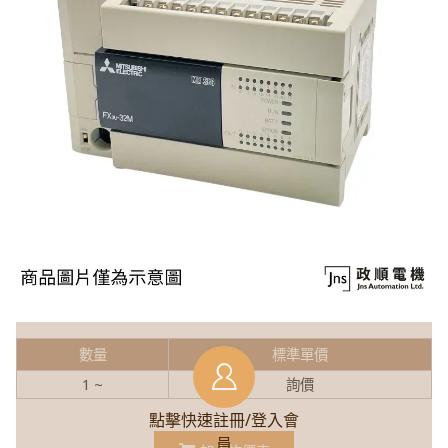
數量
標準單價
1 ~
詢價
點擊快速註冊/登入會
員