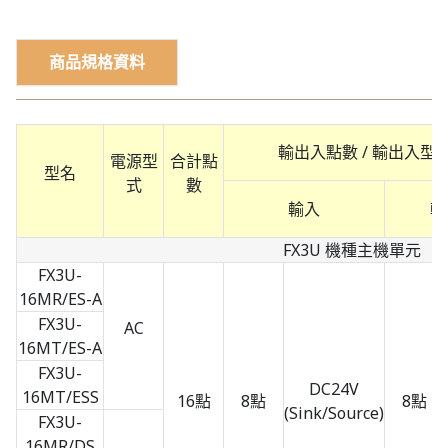
商品規格資料
輸出入點數 / 輸出入型
電源型
合計點
型名
式
數
輸入
輸
FX3U 機種主機單元
FX3U-
16MR/ES-A
FX3U-
AC
16MT/ES-A
FX3U-
DC24V
16MT/ESS
16點
8點
8點
(Sink/Source)
FX3U-
16MR/DS