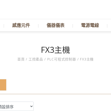
感應元件
儀器儀表
電源電線
FX3主機
首頁
/
工控產品
/
PLC可程式控制器
/
FX3主機