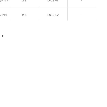
)PNP
32
DC24V
-
NPN
64
DC24V
-
)PNP
64
DC24V
-
)PNP
96
DC24V
-
)PNP
96
DC24V
-
出
16
AC85~265V
-
NPN
16
AC85~265V
-
)PNP
16
AC85~265V
-