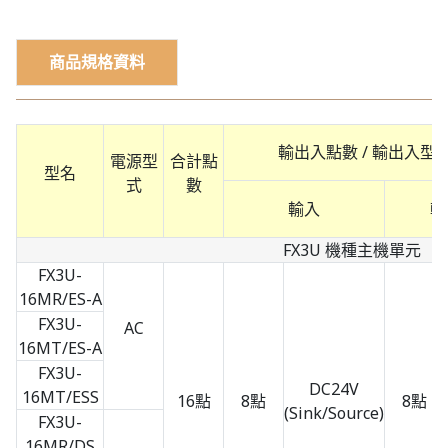
商品規格資料
輸出入點數 / 輸出入型
電源型
合計點
型名
式
數
輸入
輸
FX3U 機種主機單元
FX3U-
16MR/ES-A
FX3U-
AC
16MT/ES-A
FX3U-
DC24V
16MT/ESS
16點
8點
8點
(Sink/Source)
FX3U-
16MR/DS