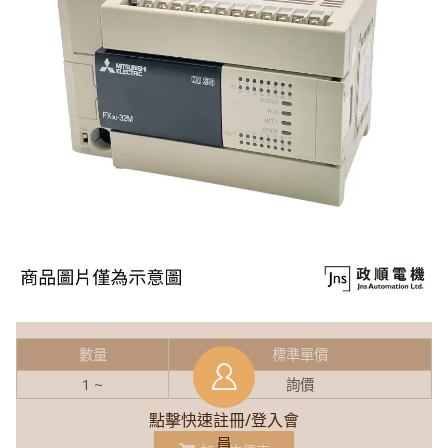
數量
標準單價
1 ~
詢價
點擊快速註冊/登入會
員