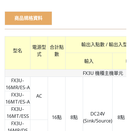
商品規格資料
輸出入點數 / 輸出入型
電源型
合計點
型名
式
數
輸入
輸
FX3U 機種主機單元
FX3U-
16MR/ES-A
FX3U-
AC
16MT/ES-A
FX3U-
DC24V
16MT/ESS
16點
8點
8點
(Sink/Source)
FX3U-
16MR/DS