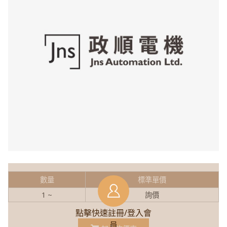
數量
標準單價
1 ~
詢價
點擊快速註冊/登入會
員