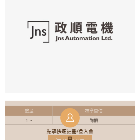
數量
標準單價
1 ~
詢價
點擊快速註冊/登入會
員