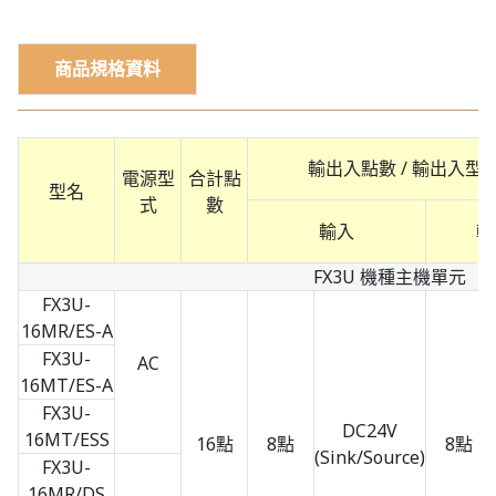
商品規格資料
輸出入點數 / 輸出入型
電源型
合計點
型名
式
數
輸入
輸
FX3U 機種主機單元
FX3U-
16MR/ES-A
FX3U-
AC
16MT/ES-A
FX3U-
DC24V
16MT/ESS
16點
8點
8點
(Sink/Source)
FX3U-
16MR/DS