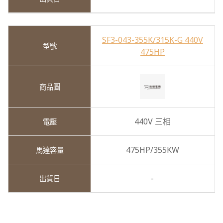
SF3-043-355K/315K-G 440V
475HP
440V 三相
475HP/355KW
-