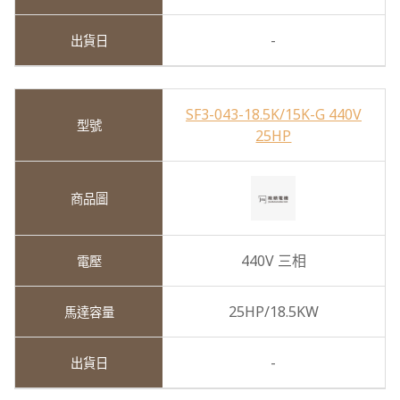
-
SF3-043-18.5K/15K-G 440V
25HP
440V 三相
25HP/18.5KW
-