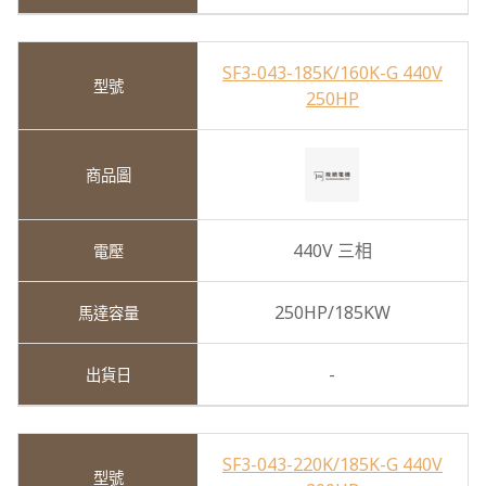
SF3-043-185K/160K-G 440V
250HP
440V 三相
250HP/185KW
-
SF3-043-220K/185K-G 440V