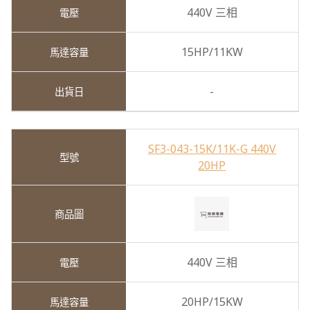
440V 三相
15HP/11KW
-
SF3-043-15K/11K-G 440V
20HP
440V 三相
20HP/15KW