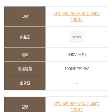
SF3-043-75K/55K-G 440V
100HP
440V 三相
100HP/75KW
-
SF3-043-90K/75K-G 440V
120HP