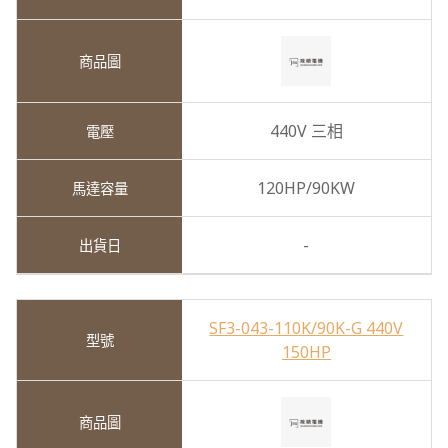
440V 三相
120HP/90KW
-
SF3-043-110K/90K-G 440V
150HP