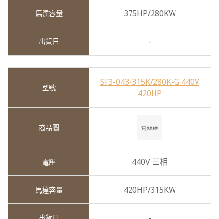
375HP/280KW
-
SF3-043-315K/280K-G 440V
420HP
440V 三相
420HP/315KW
-