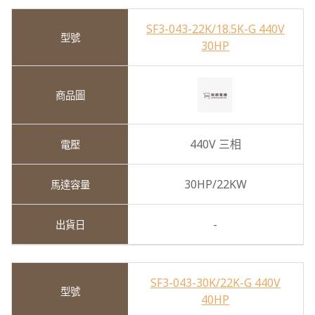
SF3-043-22K/18.5K-G 440V
30HP
440V 三相
30HP/22KW
-
SF3-043-30K/22K-G 440V
40HP