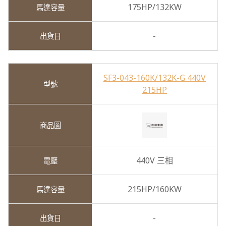
175HP/132KW
-
SF3-043-160K/132K-G 440V
215HP
440V 三相
215HP/160KW
-