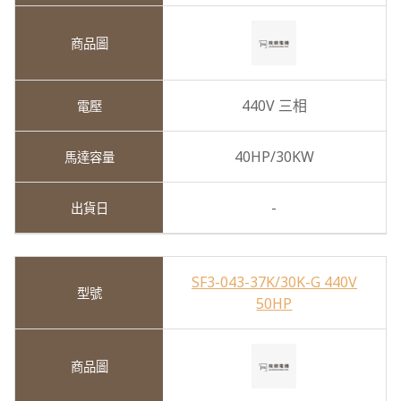
440V 三相
40HP/30KW
-
SF3-043-37K/30K-G 440V
50HP