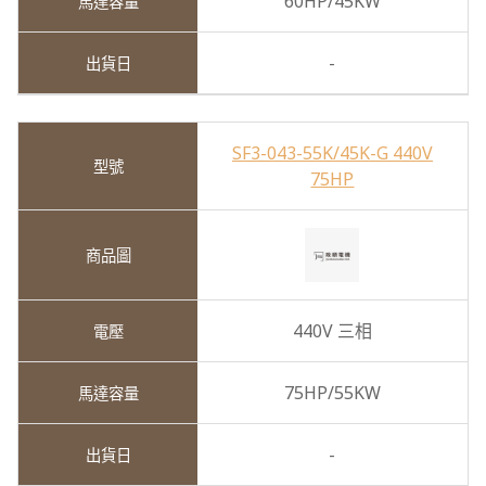
60HP/45KW
-
SF3-043-55K/45K-G 440V
75HP
440V 三相
75HP/55KW
-