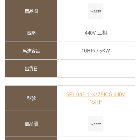
440V 三相
10HP/7.5KW
-
SF3-043-11K/7.5K-G 440V
15HP