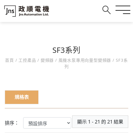
SF3系列
首頁
/
工控產品
/
變頻器
/
風機水泵專用向量型變頻器
/
SF3系
列
規格表
顯示 1 - 21 的 21 結果
排序：