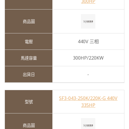
300HP
440V 三相
300HP/220KW
-
SF3-043-250K/220K-G 440V
335HP