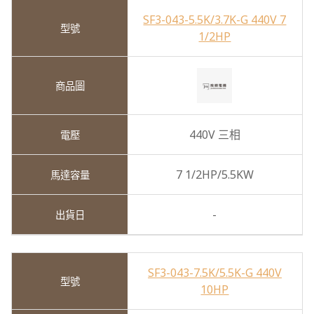
SF3-043-5.5K/3.7K-G 440V 7
1/2HP
440V 三相
7 1/2HP/5.5KW
-
SF3-043-7.5K/5.5K-G 440V
10HP