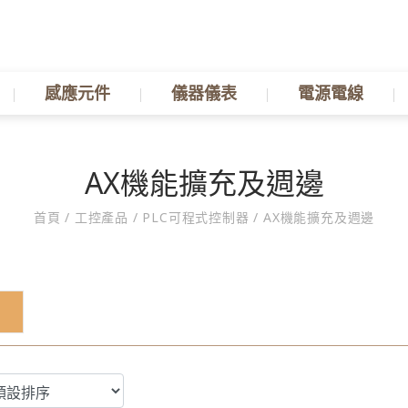
感應元件
儀器儀表
電源電線
AX機能擴充及週邊
首頁
/
工控產品
/
PLC可程式控制器
/
AX機能擴充及週邊