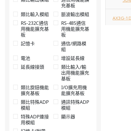
5D
充基板
類比輸入模組
脈波輸出模組
AX3G-1
RS-232C通信
RS-485通信
用機能擴充基
用機能擴充基
板
板
AX3G-2
記憶卡
通信/網路模
組
AX3G-4
電池
增設延長線
延長線接頭
類比輸入/輸
AX3G-4
出用機能擴充
基板
類比旋鈕機能
I/O擴充用機
AX3G-8
擴充基板
能擴充基板
類比特殊ADP
通訊特殊ADP
AX3G-2E
模組
模組
特殊ADP連接
顯示器
用模組
AX3G-4