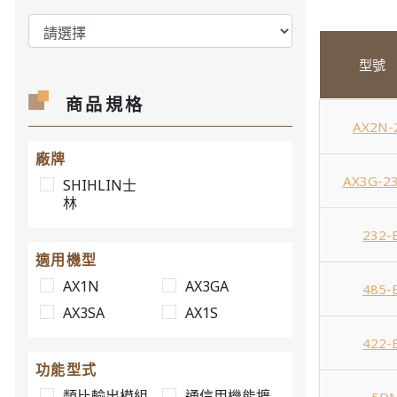
型號
商品規格
AX2N-
廠牌
AX3G-2
SHIHLIN士
林
232-
適用機型
AX1N
AX3GA
485-
AX3SA
AX1S
422-
功能型式
類比輸出模組
通信用機能擴