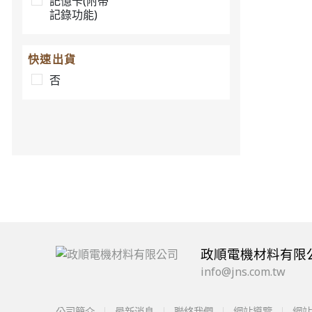
記憶卡(附帶
記錄功能)
AX2N-
快速出貨
AX2N-
否
AX2N-1
AX2N-
AX1N-EEP
AX3G-EEP
政順電機材料有限
info@jns.com.tw
32C
公司簡介
最新消息
聯絡我們
網站導覽
網站