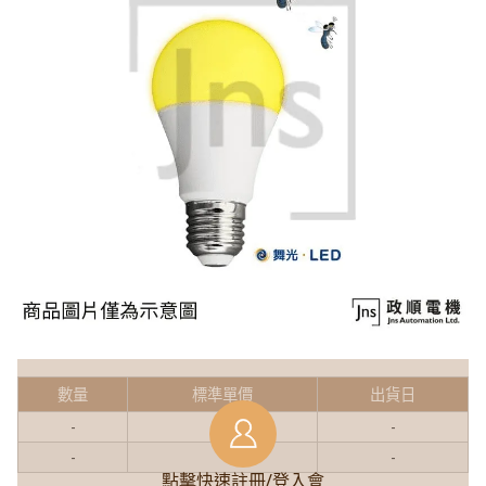
數量
標準單價
出貨日
-
-
-
-
-
-
點擊快速註冊/登入會