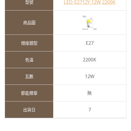
LED-E2712Y 12W 2200K
E27
2200K
12W
無
7