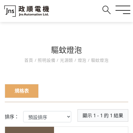
驅蚊燈泡
首頁
/
照明設備
/
光源類
/
燈泡
/
驅蚊燈泡
規格表
顯示 1 - 1 的 1 結果
排序：