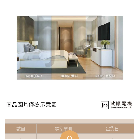
數量
標準單價
出貨日
-
-
-