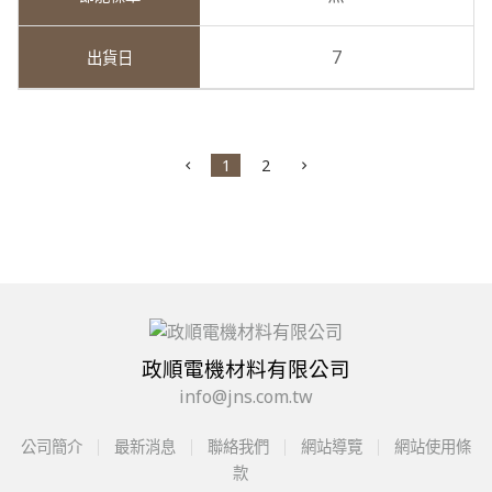
7
1
2
政順電機材料有限公司
info@jns.com.tw
公司簡介
最新消息
聯絡我們
網站導覽
網站使用條
款