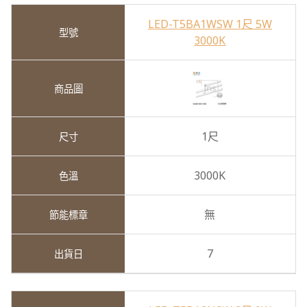
LED-T5BA1WSW 1尺 5W
3000K
1尺
3000K
無
7