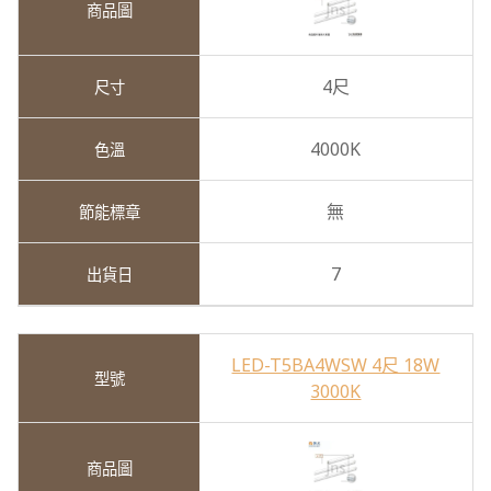
4尺
4000K
無
7
LED-T5BA4WSW 4尺 18W
3000K