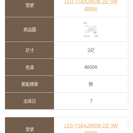
LED-T5BA2NSW 2尺 9W
4000K
2尺
4000K
無
7
LED-T5BA2WSW 2尺 9W
3000K