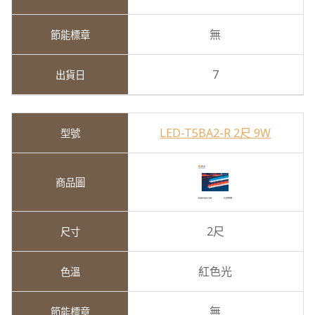
無
7
LED-T5BA2-R 2尺 9W
2尺
紅色光
無