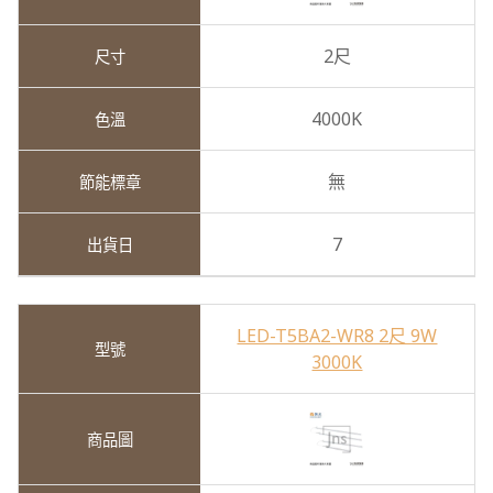
2尺
4000K
無
7
LED-T5BA2-WR8 2尺 9W
3000K