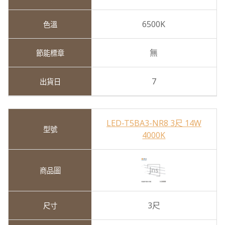
6500K
無
7
LED-T5BA3-NR8 3尺 14W
4000K
3尺