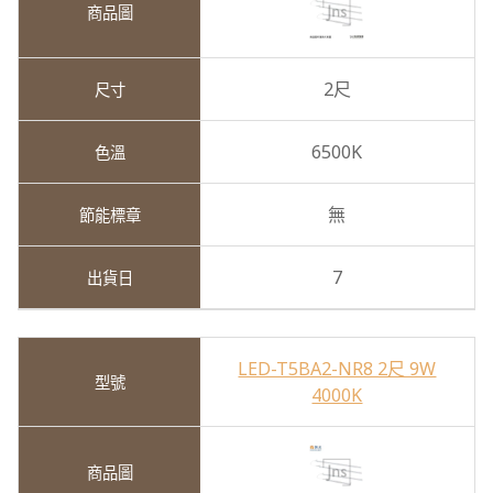
2尺
6500K
無
7
LED-T5BA2-NR8 2尺 9W
4000K