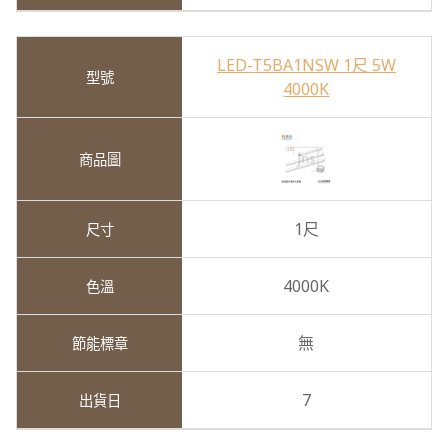
LED-T5BA1NSW 1尺 5W
4000K
1尺
4000K
無
7