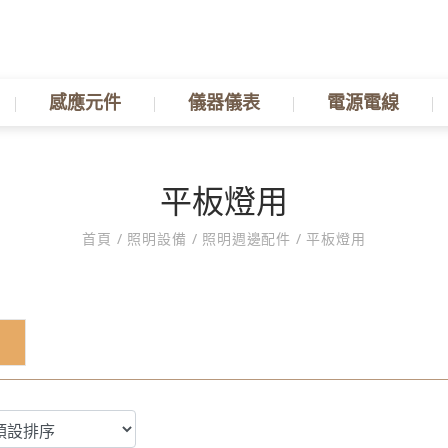
感應元件
儀器儀表
電源電線
平板燈用
首頁
/
照明設備
/
照明週邊配件
/
平板燈用