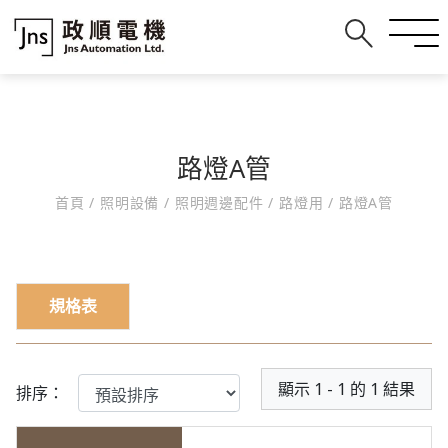
路燈A管
首頁
/
照明設備
/
照明週邊配件
/
路燈用
/
路燈A管
規格表
顯示 1 - 1 的 1 結果
排序：