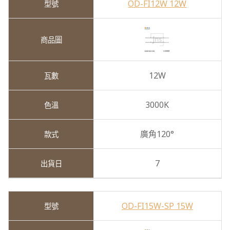
OD-FI12W 12W
12W
3000K
廣角120°
7
OD-FI15W-SP 15W