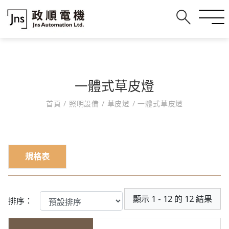
一體式草皮燈
首頁
/
照明設備
/
草皮燈
/
一體式草皮燈
規格表
顯示 1 - 12 的 12 結果
排序：