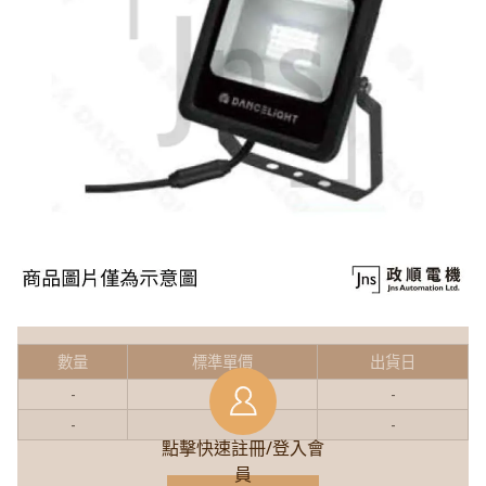
數量
標準單價
出貨日
-
-
-
-
-
-
點擊快速註冊/登入會
員