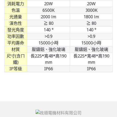
消耗電力
20W
20W
色溫
6500K
3000K
光通量
2000 lm
1800 lm
演色性
≧ 80
≧ 80
發光角度
140 °
140 °
功率因數
>0.9
>0.9
平均壽命
15000小時
15000小時
材質
壓鑄鋁、強化玻璃
壓鑄鋁、強化玻璃
尺寸(含ㄇ
長225*寬48*高190
長225*寬48*高190
鐵)
mm
mm
IP等級
IP66
IP66