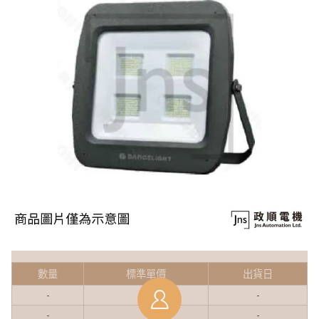
數量
標準單價
出貨日
-
-
-
-
-
-