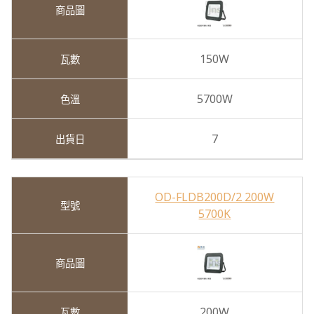
150W
5700W
7
OD-FLDB200D/2 200W
5700K
200W