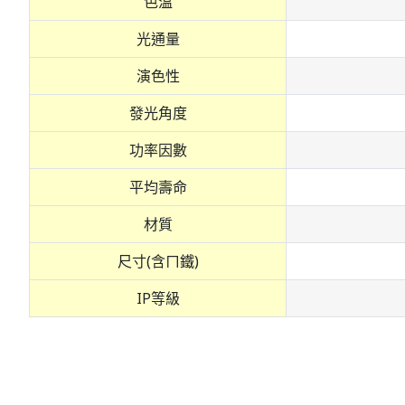
色溫
光通量
演色性
發光角度
功率因數
平均壽命
材質
尺寸(含ㄇ鐵)
IP等級