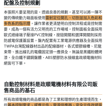
配盤及控制規劃
本張照片要呈現的是，透過良善的規劃，甚至可以將一陳不
變的傳統動力箱面板使用
雷射定位開孔、切割並加入色彩和
多色系的指示燈
，讓作業者更清楚明白控制流程或是控制需
要，成為一個有活力又明亮的工作場域，控制面板全面採用
歐式絕緣端子壓接PVC控制線，按鈕開關和選擇開關則採用
防感電保護蓋設置，盤內配置有工業電源供應器及全面採用
TWPA台灣配線器材出品的配線器材，各式塑膠線槽、尼龍
束帶、進出線孔的電纜固定頭一應俱全，無論是黑鐵粉體烤
漆、全白鐵不鏽鋼盤體、ABS塑膠防水接線盒政順電機材料
網皆可下單。
自動控制材料是政順電機材料有限公司販
售商品的基石
所有政順電機的商品都是為了工業和理想的生產環境而生，
從
基本控制需求、感應元件、電源供應器、安全元件政順皆