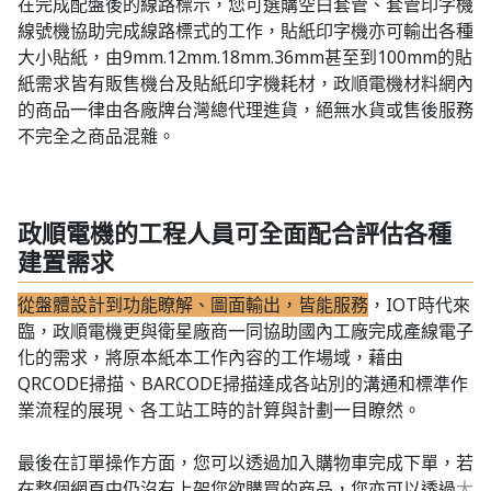
在完成配盤後的線路標示，您可選購空白套管、套管印字機
線號機協助完成線路標式的工作，貼紙印字機亦可輸出各種
大小貼紙，由9mm.12mm.18mm.36mm甚至到100mm的貼
紙需求皆有販售機台及貼紙印字機耗材，政順電機材料網內
的商品一律由各廠牌台灣總代理進貨，絕無水貨或售後服務
不完全之商品混雜。
政順電機的工程人員可全面配合評估各種
建置需求
從盤體設計到功能瞭解、圖面輸出，皆能服務
，IOT時代來
臨，政順電機更與衛星廠商一同協助國內工廠完成產線電子
化的需求，將原本紙本工作內容的工作場域，藉由
QRCODE掃描、BARCODE掃描達成各站別的溝通和標準作
業流程的展現、各工站工時的計算與計劃一目瞭然。
最後在訂單操作方面，您可以透過加入購物車完成下單，若
在整個網頁中仍沒有上架您欲購買的商品，您亦可以透過
大