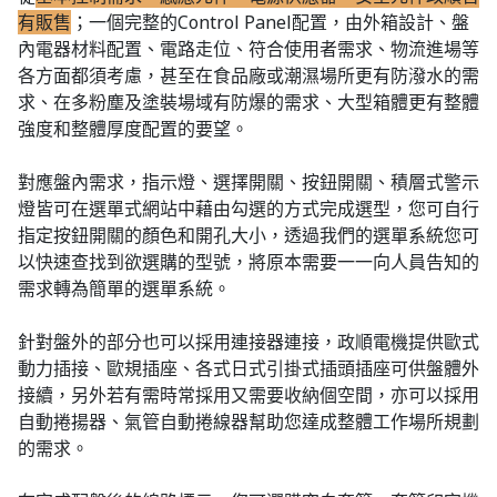
有販售
；一個完整的Control Panel配置，由外箱設計、盤
內電器材料配置、電路走位、符合使用者需求、物流進場等
各方面都須考慮，甚至在食品廠或潮濕場所更有防潑水的需
求、在多粉塵及塗裝場域有防爆的需求、大型箱體更有整體
強度和整體厚度配置的要望。
對應盤內需求，指示燈、選擇開關、按鈕開關、積層式警示
燈皆可在選單式網站中藉由勾選的方式完成選型，您可自行
指定按鈕開關的顏色和開孔大小，透過我們的選單系統您可
以快速查找到欲選購的型號，將原本需要一一向人員告知的
需求轉為簡單的選單系統。
針對盤外的部分也可以採用連接器連接，政順電機提供歐式
動力插接、歐規插座、各式日式引掛式插頭插座可供盤體外
接續，另外若有需時常採用又需要收納個空間，亦可以採用
自動捲揚器、氣管自動捲線器幫助您達成整體工作場所規劃
的需求。