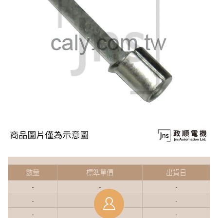
數量
標準單價
出貨日
-
-
-
-
-
-
-
-
-