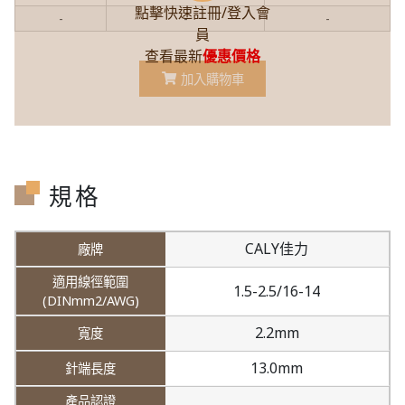
點擊快速註冊/登入會
-
-
-
員
查看最新
優惠價格
加入購物車
規格
CALY佳力
1.5-2.5/16-14
2.2mm
13.0mm