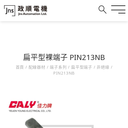
扁平型裸端子 PIN213NB
首頁
/
配線器材
/
端子系列
/
扁平型端子
/
非絕緣
/
PIN213NB