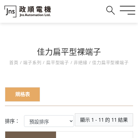
佳力扁平型裸端子
首頁
/
端子系列
/
扁平型端子
/
非絕緣
/
佳力扁平型裸端子
規格表
顯示 1 - 11 的 11 結果
排序：