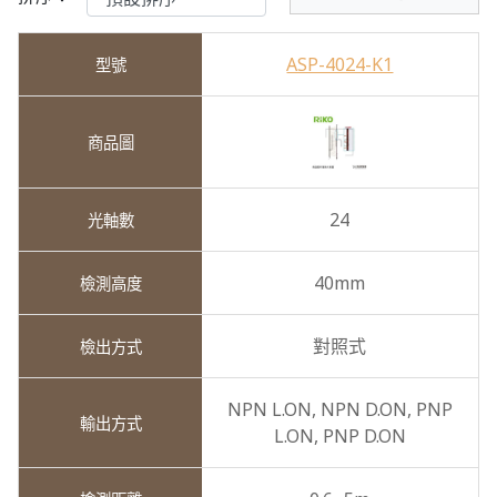
ASP-4024-K1
24
40mm
對照式
NPN L.ON,
NPN D.ON,
PNP
L.ON,
PNP D.ON