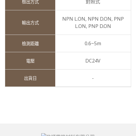
對照式
NPN L.ON,
NPN D.ON,
PNP
L.ON,
PNP D.ON
0.6~5m
DC24V
-