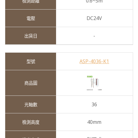
0.6~5m
DC24V
-
ASP-4036-K1
36
40mm