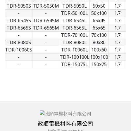
TDR-5050S
TDR-5050M
TDR-5050L
50x50
1.7
-
-
TDR-50100L
50x100
1.7
TDR-6545S
TDR-6545M
TDR-6545L
65x45
1.7
TDR-6565S
TDR-6565M
TDR-6565L
65x65
1.7
-
-
TDR-70100L
70x100
1.7
TDR-8080S
-
TDR-8080L
80x80
1.7
TDR-10060S
-
TDR-10060L
100x60
1.7
-
-
TDR-100100L
100x100
1.7
-
-
TDR-15075L
150x75
1.7
政順電機材料有限公司