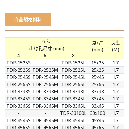
商品規格資料
型號
寬x高
長度
出線孔尺寸 (mm)
(mm)
(M)
4
6
8
TDR-1525S
-
TDR-1525L
15x25
1.7
TDR-2525S
TDR-2525M
TDR-2525L
25x25
1.7
TDR-2545S
TDR-2545M
TDR-2545L
25x45
1.7
TDR-2565S
TDR-2565M
TDR-2565L
25x65
1.7
TDR-3333S
TDR-3333M
TDR-3333L
33x33
1.7
TDR-3345S
TDR-3345M
TDR-3345L
33x45
1.7
TDR-3365S
TDR-3365M
TDR-3365L
33x65
1.7
-
-
TDR-33100L
33x100
1.7
TDR-4545S
TDR-4545M
TDR-4545L
45x45
1.7
TDR-4565S
TDR-4565M
TDR-4565L
45x65
1.7