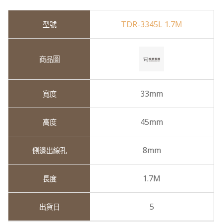
TDR-3345L 1.7M
33mm
45mm
8mm
1.7M
5