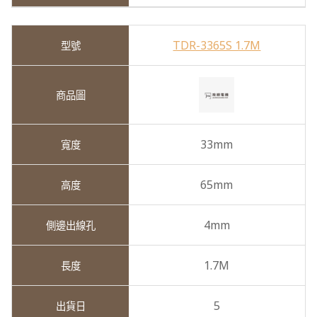
TDR-3365S 1.7M
33mm
65mm
4mm
1.7M
5