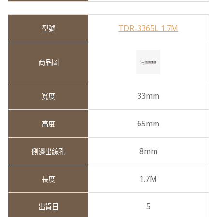
TDR-3365L 1.7M
33mm
65mm
8mm
1.7M
5