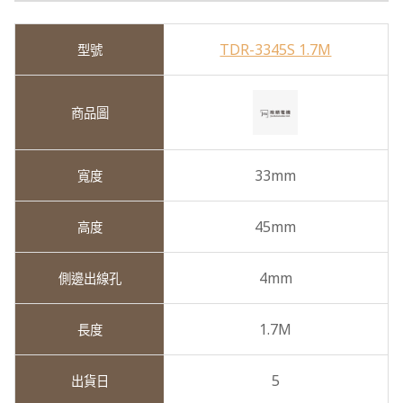
TDR-3345S 1.7M
33mm
45mm
4mm
1.7M
5