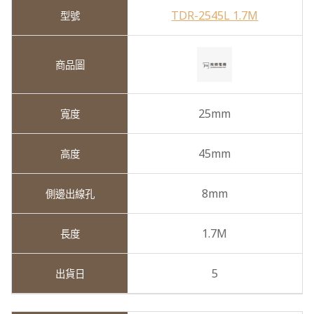
TDR-2545L 1.7M
25mm
45mm
8mm
1.7M
5