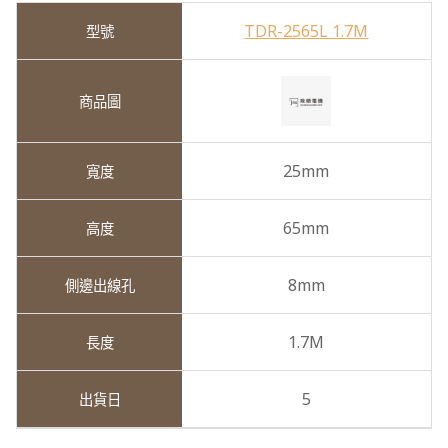
TDR-2565L 1.7M
25mm
65mm
8mm
1.7M
5