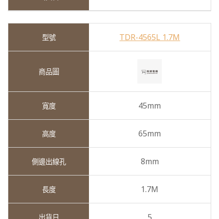
TDR-4565L 1.7M
45mm
65mm
8mm
1.7M
5