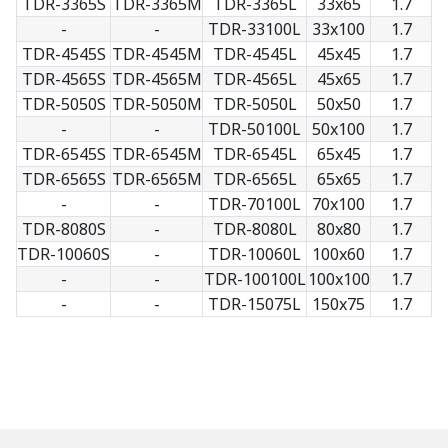
TDR-3365S
TDR-3365M
TDR-3365L
33x65
1.7
-
-
TDR-33100L
33x100
1.7
TDR-4545S
TDR-4545M
TDR-4545L
45x45
1.7
TDR-4565S
TDR-4565M
TDR-4565L
45x65
1.7
TDR-5050S
TDR-5050M
TDR-5050L
50x50
1.7
-
-
TDR-50100L
50x100
1.7
TDR-6545S
TDR-6545M
TDR-6545L
65x45
1.7
TDR-6565S
TDR-6565M
TDR-6565L
65x65
1.7
-
-
TDR-70100L
70x100
1.7
TDR-8080S
-
TDR-8080L
80x80
1.7
TDR-10060S
-
TDR-10060L
100x60
1.7
-
-
TDR-100100L
100x100
1.7
-
-
TDR-15075L
150x75
1.7