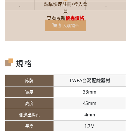
點擊快速註冊/登入會
-
-
-
員
查看最新
優惠價格
加入購物車
規格
TWPA台灣配線器材
33mm
45mm
4mm
1.7M