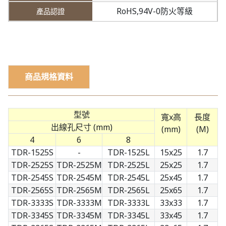
RoHS,94V-0防火等級
商品規格資料
型號
寬x高
長度
出線孔尺寸 (mm)
(mm)
(M)
4
6
8
TDR-1525S
-
TDR-1525L
15x25
1.7
TDR-2525S
TDR-2525M
TDR-2525L
25x25
1.7
TDR-2545S
TDR-2545M
TDR-2545L
25x45
1.7
TDR-2565S
TDR-2565M
TDR-2565L
25x65
1.7
TDR-3333S
TDR-3333M
TDR-3333L
33x33
1.7
TDR-3345S
TDR-3345M
TDR-3345L
33x45
1.7