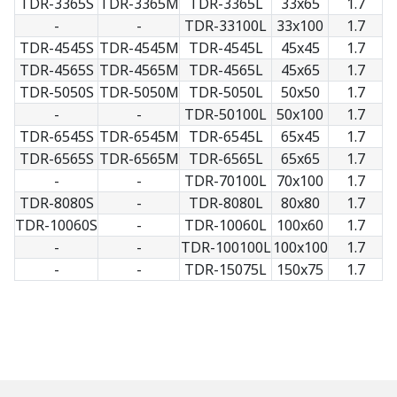
TDR-3365S
TDR-3365M
TDR-3365L
33x65
1.7
-
-
TDR-33100L
33x100
1.7
TDR-4545S
TDR-4545M
TDR-4545L
45x45
1.7
TDR-4565S
TDR-4565M
TDR-4565L
45x65
1.7
TDR-5050S
TDR-5050M
TDR-5050L
50x50
1.7
-
-
TDR-50100L
50x100
1.7
TDR-6545S
TDR-6545M
TDR-6545L
65x45
1.7
TDR-6565S
TDR-6565M
TDR-6565L
65x65
1.7
-
-
TDR-70100L
70x100
1.7
TDR-8080S
-
TDR-8080L
80x80
1.7
TDR-10060S
-
TDR-10060L
100x60
1.7
-
-
TDR-100100L
100x100
1.7
-
-
TDR-15075L
150x75
1.7