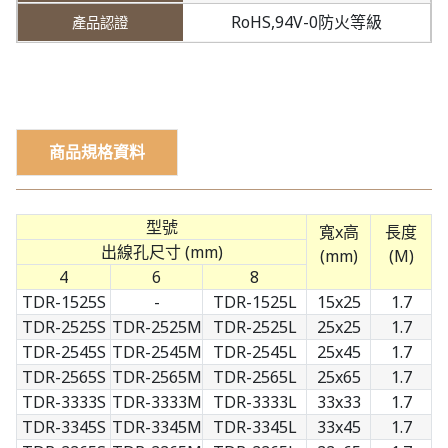
RoHS,94V-0防火等級
商品規格資料
型號
寬x高
長度
出線孔尺寸 (mm)
(mm)
(M)
4
6
8
TDR-1525S
-
TDR-1525L
15x25
1.7
TDR-2525S
TDR-2525M
TDR-2525L
25x25
1.7
TDR-2545S
TDR-2545M
TDR-2545L
25x45
1.7
TDR-2565S
TDR-2565M
TDR-2565L
25x65
1.7
TDR-3333S
TDR-3333M
TDR-3333L
33x33
1.7
TDR-3345S
TDR-3345M
TDR-3345L
33x45
1.7