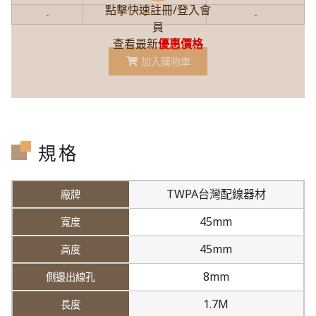
點擊快速註冊/登入會
-
-
-
員
查看最新
優惠價格
加入購物車
規格
TWPA台灣配線器材
45mm
45mm
8mm
1.7M