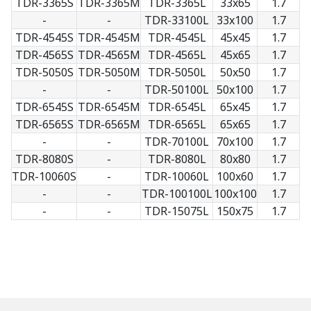
TDR-3365S
TDR-3365M
TDR-3365L
33x65
1.7
-
-
TDR-33100L
33x100
1.7
TDR-4545S
TDR-4545M
TDR-4545L
45x45
1.7
TDR-4565S
TDR-4565M
TDR-4565L
45x65
1.7
TDR-5050S
TDR-5050M
TDR-5050L
50x50
1.7
-
-
TDR-50100L
50x100
1.7
TDR-6545S
TDR-6545M
TDR-6545L
65x45
1.7
TDR-6565S
TDR-6565M
TDR-6565L
65x65
1.7
-
-
TDR-70100L
70x100
1.7
TDR-8080S
-
TDR-8080L
80x80
1.7
TDR-10060S
-
TDR-10060L
100x60
1.7
-
-
TDR-100100L
100x100
1.7
-
-
TDR-15075L
150x75
1.7