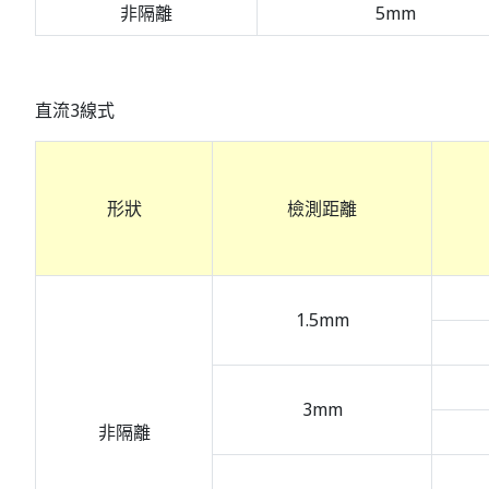
非隔離
5mm
直流3線式
形狀
檢測距離
1.5mm
3mm
非隔離