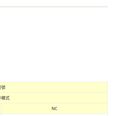
型號
作模式
NC