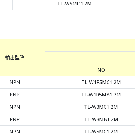
TL-W5MD1 2M
輸出型態
NO
NPN
TL-W1R5MC1 2M
PNP
TL-W1R5MB1 2M
NPN
TL-W3MC1 2M
PNP
TL-W3MB1 2M
NPN
TL-W5MC1 2M