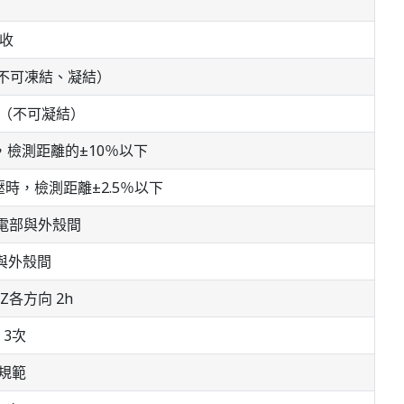
收
（不可凍結、凝結）
 （不可凝結）
時，檢測距離的±10％以下
時，檢測距離±2.5％以下
所有充電部與外殼間
電部與外殼間
、Z各方向 2h
 3次
油規範