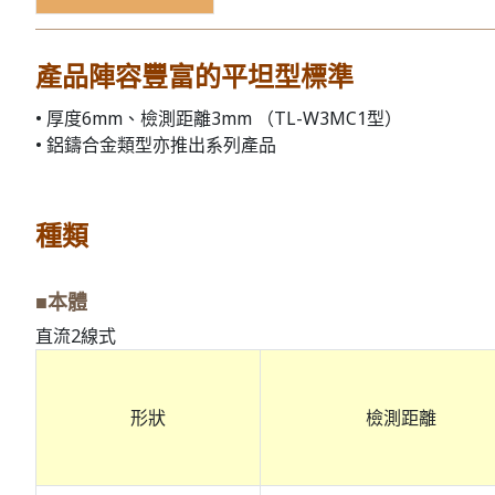
產品陣容豐富的平坦型標準
• 厚度6mm、檢測距離3mm （TL-W3MC1型）
• 鋁鑄合金類型亦推出系列產品
種類
■本體
直流2線式
形狀
檢測距離