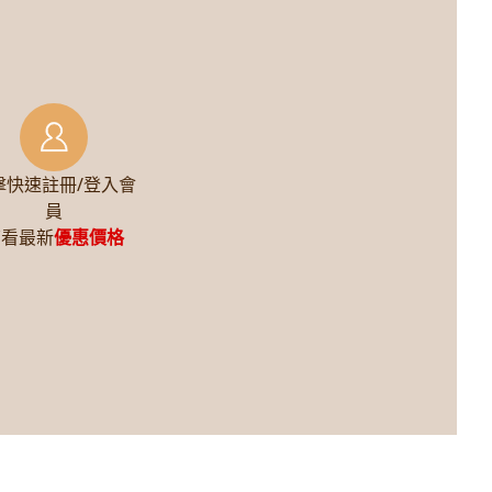
擊快速註冊/登入會
員
查看最新
優惠價格