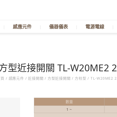
感應元件
儀器儀表
電源電線
方型近接開關 TL-W20ME2 
首頁
/
感應元件
/
近接開關
/
方型近接開關
/
方柱型
/
TL-W20ME2 
數量
1 ~