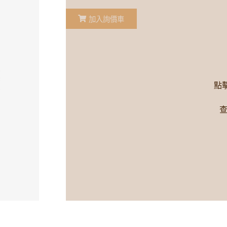
加入詢價車
點