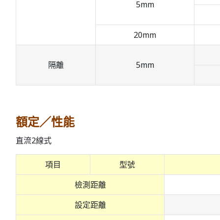
5mm
20mm
隔離
5mm
額定／性能
直流2線式
項目
型號
檢測距離
設定距離