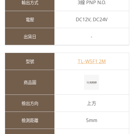
3線 PNP N.O.
DC12V,
DC24V
-
TL-W5F1 2M
上方
5mm