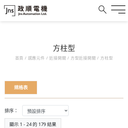
方柱型
首頁
/
感應元件
/
近接開關
/
方型近接開關
/
方柱型
規格表
排序：
顯示 1 - 24 的 179 結果