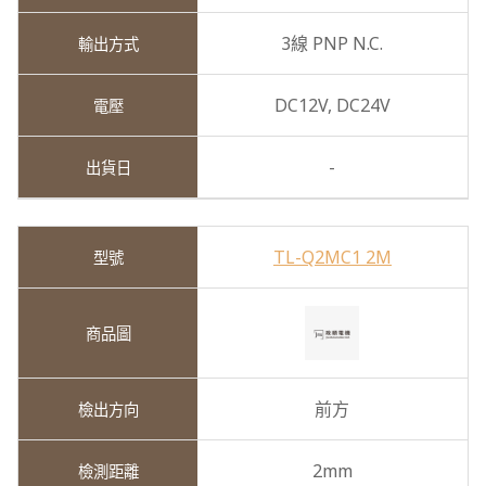
3線 PNP N.C.
DC12V,
DC24V
-
TL-Q2MC1 2M
前方
2mm