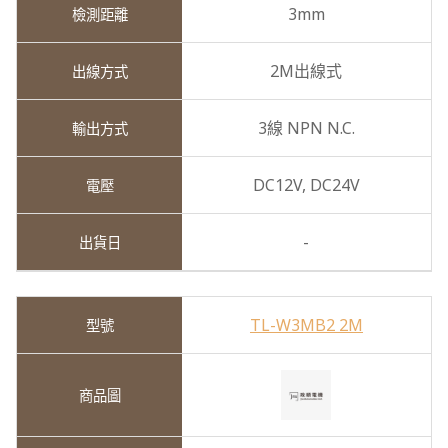
3mm
2M出線式
3線 NPN N.C.
DC12V,
DC24V
-
TL-W3MB2 2M