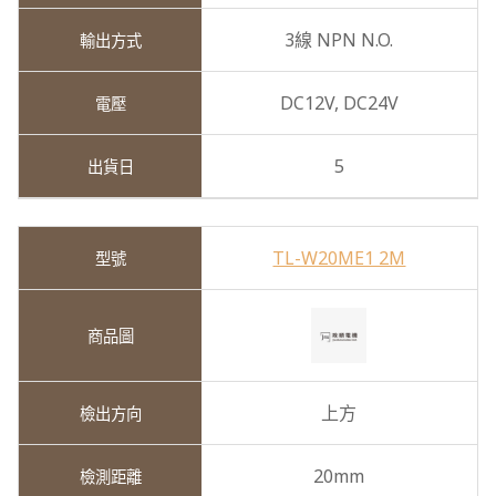
3線 NPN N.O.
DC12V,
DC24V
5
TL-W20ME1 2M
上方
20mm