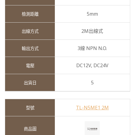
5mm
2M出線式
3線 NPN N.O.
DC12V,
DC24V
5
TL-N5ME1 2M