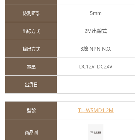
5mm
2M出線式
3線 NPN N.O.
DC12V,
DC24V
-
TL-W5MD1 2M