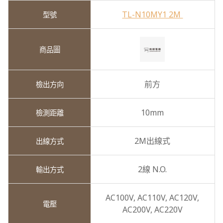
TL-N10MY1 2M
前方
10mm
2M出線式
2線 N.O.
AC100V,
AC110V,
AC120V,
AC200V,
AC220V