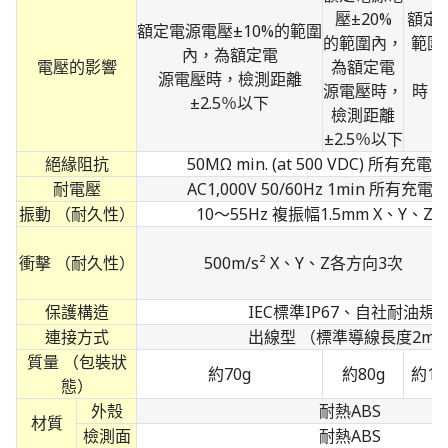
壓±20%
額定
額定電源電壓±10%的範圍
的範圍內，
範圍
內，為額定電
電壓的影響
為額定電
源電壓時，檢測距離
源電壓時，
時，
±2.5％以下
檢測距離
±2.5％以下
絕緣阻抗
50MΩ min. (at 500 VDC) 所有
耐電壓
AC1,000V 50/60Hz 1min 所有
振動 （耐久性）
10～55Hz 複振幅1.5mm X、Y、Z
衝擊 （耐久性）
500m/s² X、Y、Z各方向3次
保護構造
IEC標準IP67、自社耐油規
連接方式
出線型 （標準導線長度2m
質量 （包裝狀
約70g
約80g
約10
態）
外殼
耐熱ABS
材質
檢測面
耐熱ABS