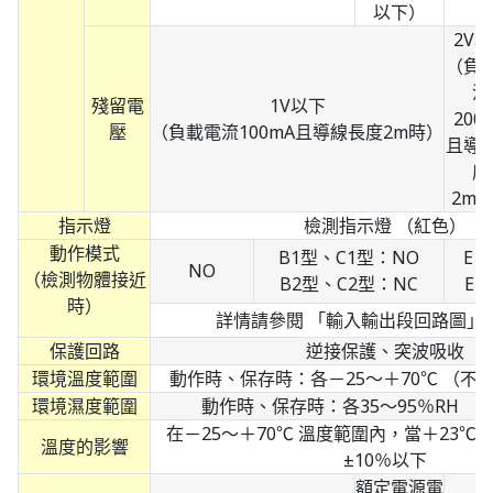
以下）
2V
（負
流
殘留電
1V以下
200
壓
（負載電流100mA且導線長度2m時）
且導
度
2m
指示燈
檢測指示燈 （紅色）
動作模式
B1型、C1型：NO
E1
NO
（檢測物體接近
B2型、C2型：NC
E2
時）
詳情請參閱 「輸入輸出段回路圖」
保護回路
逆接保護、突波吸收
環境溫度範圍
動作時、保存時：各－25～＋70℃ （不
環境濕度範圍
動作時、保存時：各35～95％RH （
在－25～＋70℃ 溫度範圍內，當＋23℃
溫度的影響
±10％以下
額定電源電