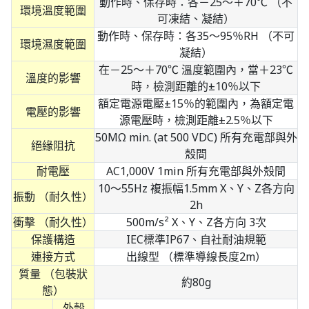
動作時、保存時：各－25～＋70℃ （不
環境溫度範圍
可凍結、凝結）
動作時、保存時：各35～95％RH （不可
環境濕度範圍
凝結）
在－25～＋70℃ 溫度範圍內，當＋23℃
溫度的影響
時，檢測距離的±10％以下
額定電源電壓±15％的範圍內，為額定電
電壓的影響
源電壓時，檢測距離±2.5％以下
50MΩ min. (at 500 VDC) 所有充電部與外
絕緣阻抗
殼間
耐電壓
AC1,000V 1min 所有充電部與外殼間
10～55Hz 複振幅1.5mm X、Y、Z各方向
振動 （耐久性）
2h
衝擊 （耐久性）
500m/s² X、Y、Z各方向 3次
保護構造
IEC標準IP67、自社耐油規範
連接方式
出線型 （標準導線長度2m）
質量 （包裝狀
約80g
態）
外殼