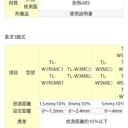
材質
耐熱ABS
檢測面
附屬品
使用說明書
直流3線式
TL
W5E
TL-
TL-
TL
W1R5MC1
TL-W3MC□
W5MC□
W5E
項目
型號
TL-
TL-W3MB□
TL-
TL
W1R5MB1
W5MB□
W5F
TL
W5F
檢測距離
1.5mm±10％
3mm±10％
5mm±10％
設定距離
0～1.2mm
0～2.4mm
0～4mm
應差
檢測距離的10％以下