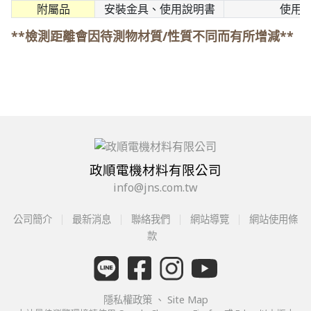
附屬品
安裝金具、使用說明書
使用
**檢測距離會因待測物材質/性質不同而有所增減**
政順電機材料有限公司
info@jns.com.tw
公司簡介
最新消息
聯絡我們
網站導覽
網站使用條
款
隱私權政策
、
Site Map