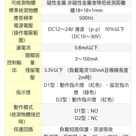
可檢測物體
磁性金屬 非磁性金屬會降低檢測距離
標準檢測物體
鐵18×18×1mm
應答頻率
500Hz
電源電壓
DC12～24V 漣波 （p-p） 10％以下
（操作電壓範
（DC10～30V）
圍）
漏電流
0.8mA以下
開關容
3～100mA
控制輸
量
出
殘留電
3.3V以下 （負載電流100mA且導線長度
壓
2m時）
D1型：動作指示燈 （紅色）、設定指示
指示燈
燈 （綠色）
D2型：動作指示燈 （紅色）
動作模式
D1型：NO
（檢測物體接近
D2型：NC
時）
保護回路
負載短路保護、突波吸收