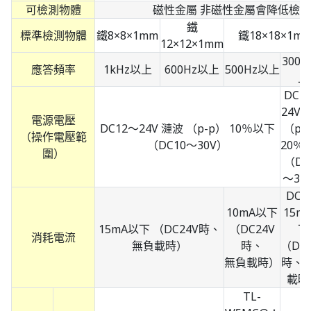
可檢測物體
磁性金屬 非磁性金屬會降低檢
鐵
標準檢測物體
鐵8×8×1mm
鐵18×18×1m
12×12×1mm
300H
應答頻率
1kHz以上
600Hz以上
500Hz以上
上
DC1
24V 
電源電壓
DC12～24V 漣波 （p-p） 10％以下
（p-
（操作電壓範
（DC10～30V）
20％
圍）
（DC
～30
DC2
10mA以下
15m
15mA以下 （DC24V時、
（DC24V
下
消耗電流
無負載時）
時、
（DC2
無負載時）
時、
載時
TL-