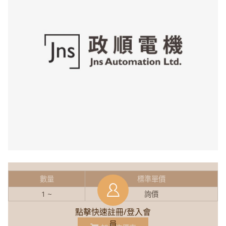
數量
標準單價
1 ~
詢價
點擊快速註冊/登入會
員