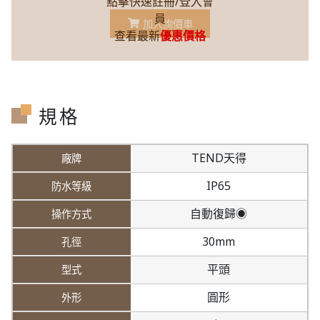
點擊快速註冊/登入會
員
加入詢價車
查看最新
優惠價格
規格
TEND天得
IP65
自動復歸◉
30mm
平頭
圓形