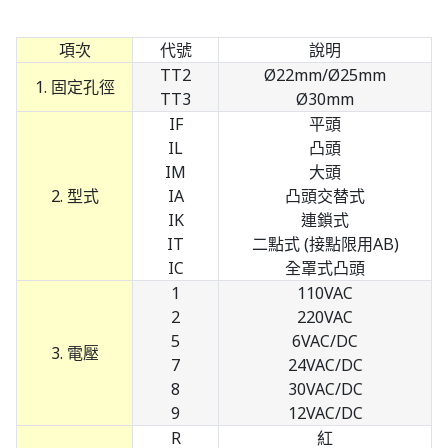
項次
代號
說明
TT2
Ø22mm/Ø25mm
1. 固定孔徑
TT3
Ø30mm
IF
平頭
IL
凸頭
IM
大頭
2. 型式
IA
凸頭交替式
IK
連鎖式
IT
二點式 (接點限用AB)
IC
全罩式凸頭
1
110VAC
2
220VAC
5
6VAC/DC
3. 電壓
7
24VAC/DC
8
30VAC/DC
9
12VAC/DC
R
紅