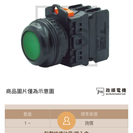
數量
標準單價
1 ~
詢價