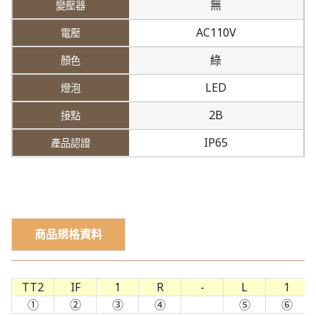
無
AC110V
綠
LED
2B
IP65
商品規格資料
TT2
IF
1
R
-
L
1
①
②
③
④
⑤
⑥