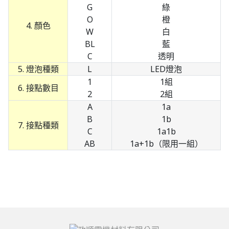
G
綠
O
橙
4. 顏色
W
白
BL
藍
C
透明
5. 燈泡種類
L
LED燈泡
1
1組
6. 接點數目
2
2組
A
1a
B
1b
7. 接點種類
C
1a1b
AB
1a+1b（限用一組）