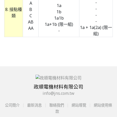
-
A
1a
-
8. 接點種
B
1b
-
類
C
1a1b
-
AB
1a+1b (限一組)
1a + 1a(2a) (限一
AA
-
組)
政順電機材料有限公司
info@jns.com.tw
公司簡介
最新消息
聯絡我們
網站導覽
網站使用條
款