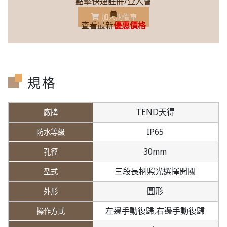
點擊快速註冊/登入會
員
加入詢價車
查看最新
優惠價格
規格
TEND天得
IP65
30mm
三段長柄照光選擇開關
圓形
左邊手動復歸,
右邊手動復歸