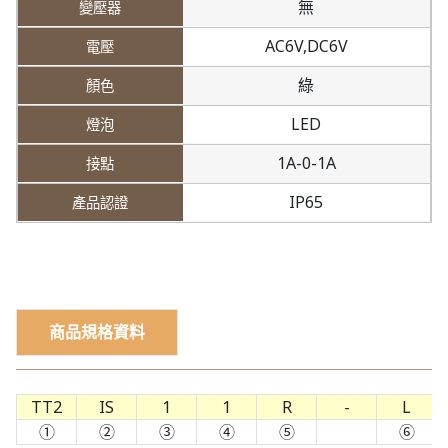
無
AC6V,
DC6V
綠
LED
1A-0-1A
IP65
商品規格資料
TT2
IS
1
1
R
-
L
①
②
③
④
⑤
⑥