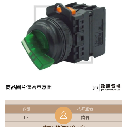
數量
標準單價
1 ~
詢價