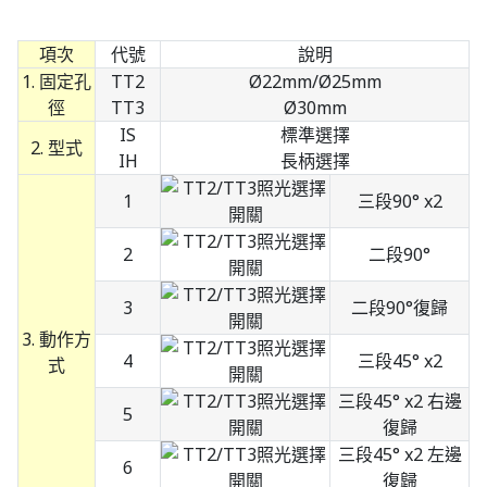
項次
代號
說明
1. 固定孔
TT2
Ø22mm/Ø25mm
徑
TT3
Ø30mm
IS
標準選擇
2. 型式
IH
長柄選擇
1
三段90° x2
2
二段90°
3
二段90°復歸
3. 動作方
4
三段45° x2
式
三段45° x2 右邊
5
復歸
三段45° x2 左邊
6
復歸