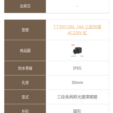
-
TT3IH12RL-1AA 三段90度
AC220V 紅
IP65
30mm
三段長柄照光選擇開關
圓形