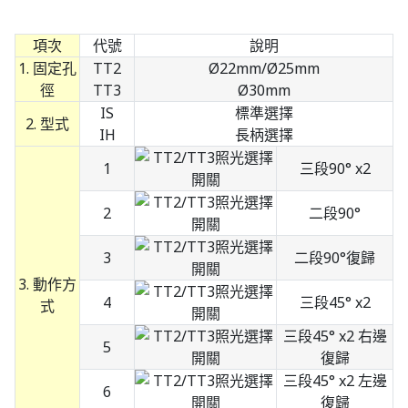
項次
代號
說明
1. 固定孔
TT2
Ø22mm/Ø25mm
徑
TT3
Ø30mm
IS
標準選擇
2. 型式
IH
長柄選擇
1
三段90° x2
2
二段90°
3
二段90°復歸
3. 動作方
4
三段45° x2
式
三段45° x2 右邊
5
復歸
三段45° x2 左邊
6
復歸