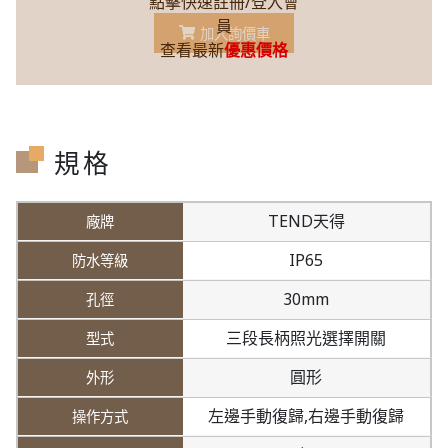
點擊快速註冊/登入會
員
加入詢價車
查看最新
優惠價格
規格
TEND天得
IP65
30mm
三段長柄照光選擇開關
圓形
左邊手動復歸,
右邊手動復歸