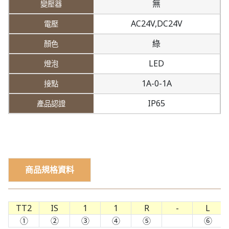
無
AC24V,
DC24V
綠
LED
1A-0-1A
IP65
商品規格資料
TT2
IS
1
1
R
-
L
①
②
③
④
⑤
⑥