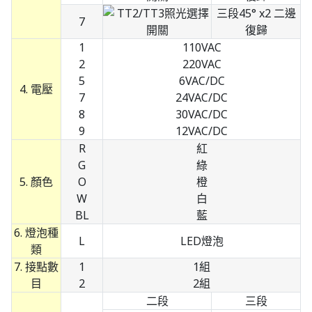
三段45° x2 二邊
7
復歸
1
110VAC
2
220VAC
5
6VAC/DC
4. 電壓
7
24VAC/DC
8
30VAC/DC
9
12VAC/DC
R
紅
G
綠
5. 顏色
O
橙
W
白
BL
藍
6. 燈泡種
L
LED燈泡
類
7. 接點數
1
1組
目
2
2組
二段
三段