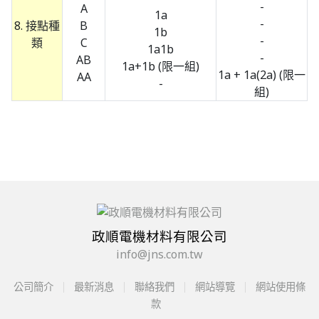
-
A
1a
-
8. 接點種
B
1b
-
類
C
1a1b
-
AB
1a+1b (限一組)
1a + 1a(2a) (限一
AA
-
組)
政順電機材料有限公司
info@jns.com.tw
公司簡介
最新消息
聯絡我們
網站導覽
網站使用條
款