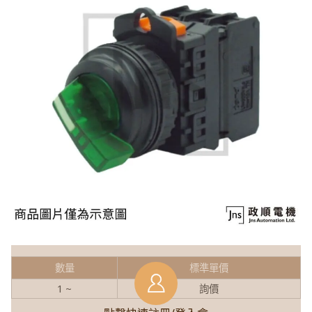
數量
標準單價
1 ~
詢價