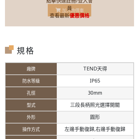
點擊快速註冊/登入會
員
加入詢價車
查看最新
優惠價格
規格
TEND天得
IP65
30mm
三段長柄照光選擇開關
圓形
左邊手動復歸,
右邊手動復歸