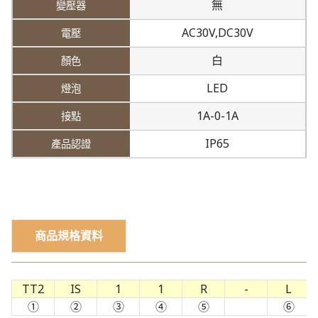
無
AC30V,
DC30V
白
LED
1A-0-1A
IP65
商品規格資料
TT2
IS
1
1
R
-
L
①
②
③
④
⑤
⑥