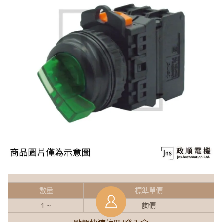
數量
標準單價
1 ~
詢價