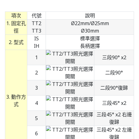
項次
代號
說明
1. 固定孔
TT2
Ø22mm/Ø25mm
徑
TT3
Ø30mm
IS
標準選擇
2. 型式
IH
長柄選擇
1
三段90° x2
2
二段90°
3
二段90°復歸
3. 動作方
4
三段45° x2
式
三段45° x2 右邊
5
復歸
三段45° x2 左邊
6
復歸