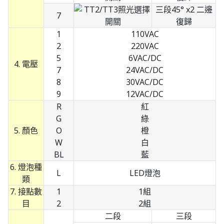
三段45° x2 二邊
7
復歸
1
110VAC
2
220VAC
5
6VAC/DC
4. 電壓
7
24VAC/DC
8
30VAC/DC
9
12VAC/DC
R
紅
G
綠
5. 顏色
O
橙
W
白
BL
藍
6. 燈泡種
L
LED燈泡
類
7. 接點數
1
1組
目
2
2組
二段
三段