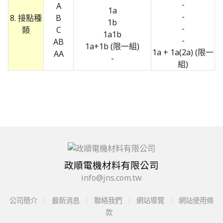
-
A
1a
-
8. 接點種
B
1b
-
類
C
1a1b
-
AB
1a+1b (限一組)
1a + 1a(2a) (限一
AA
-
組)
政順電機材料有限公司
info@jns.com.tw
公司簡介
最新消息
聯絡我們
網站導覽
網站使用條
款