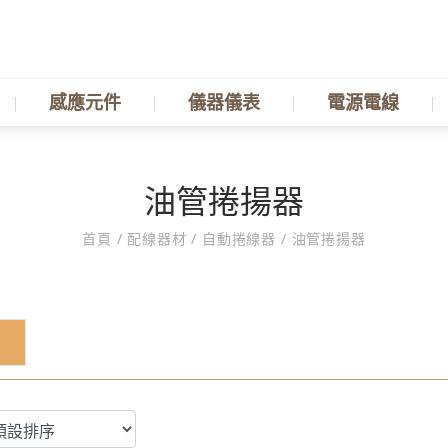
感應元件
儀器儀表
電源電線
油管捲揚器
首頁
/
配線器材
/
自動捲線器
/
油管捲揚器