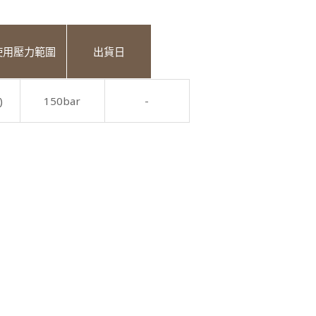
使用壓力範圍
出貨日
)
150bar
-