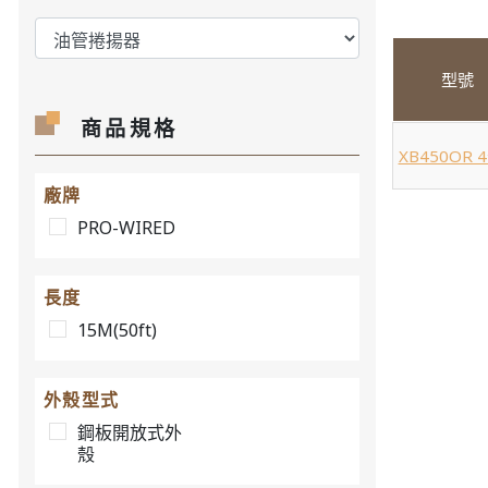
型號
商品規格
XB450OR 
廠牌
PRO-WIRED
長度
15M(50ft)
外殼型式
鋼板開放式外
殼