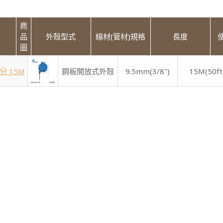
商
品
外殼型式
線材(管材)規格
長度
圖
4分 15M
鋼板開放式外殼
9.5mm(3/8")
15M(50ft