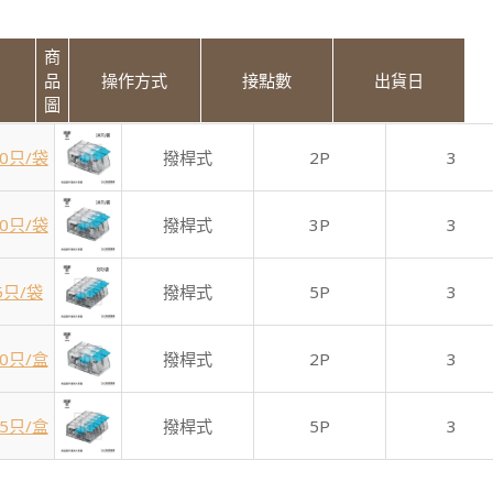
商
品
操作方式
接點數
出貨日
圖
10只/袋
撥桿式
2P
3
10只/袋
撥桿式
3P
3
 5只/袋
撥桿式
5P
3
50只/盒
撥桿式
2P
3
25只/盒
撥桿式
5P
3