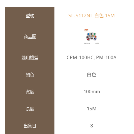
SL-S112NL 白色 15M
CPM-100HC,
PM-100A
白色
100mm
15M
8