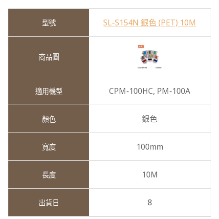
SL-S154N 銀色 (PET) 10M
CPM-100HC,
PM-100A
銀色
100mm
10M
8