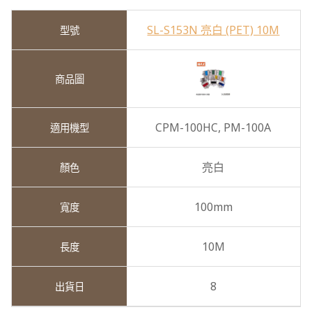
SL-S153N 亮白 (PET) 10M
CPM-100HC,
PM-100A
亮白
100mm
10M
8