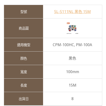
SL-S111NL 黑色 15M
CPM-100HC,
PM-100A
黑色
100mm
15M
8