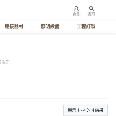
搜尋
會員
連接器材
照明設備
工程訂製
母端子
顯示 1 - 4 的 4 結果