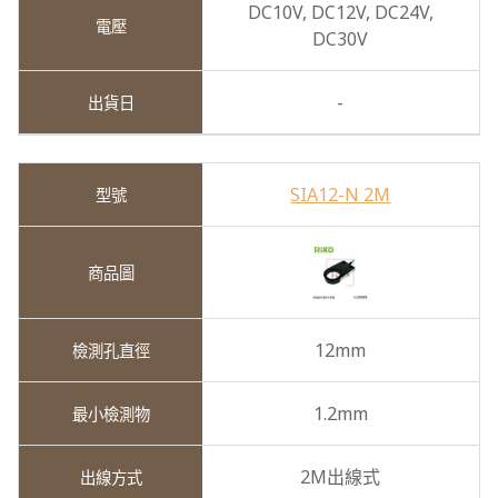
DC10V,
DC12V,
DC24V,
DC30V
-
SIA12-N 2M
12mm
1.2mm
2M出線式