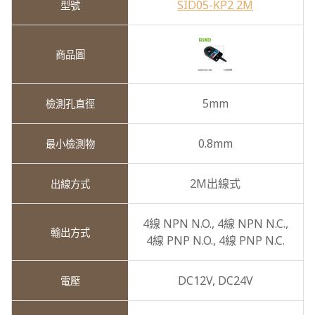
SID05-KP2 2M
5mm
0.8mm
2M出線式
4線 NPN N.O.,
4線 NPN N.C.,
4線 PNP N.O.,
4線 PNP N.C.
DC12V,
DC24V