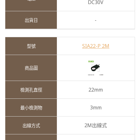
DC30V
-
SIA22-P 2M
22mm
3mm
2M出線式