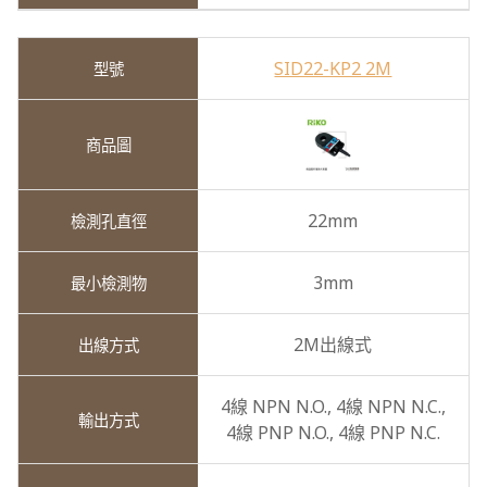
SID22-KP2 2M
22mm
3mm
2M出線式
4線 NPN N.O.,
4線 NPN N.C.,
4線 PNP N.O.,
4線 PNP N.C.