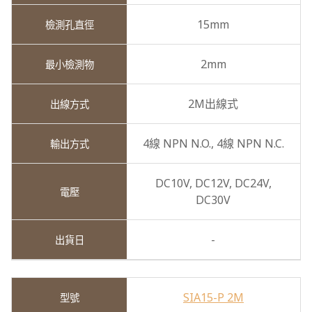
15mm
2mm
2M出線式
4線 NPN N.O.,
4線 NPN N.C.
DC10V,
DC12V,
DC24V,
DC30V
-
SIA15-P 2M