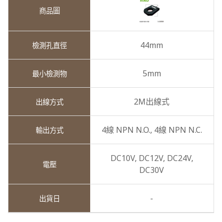
44mm
5mm
2M出線式
4線 NPN N.O.,
4線 NPN N.C.
DC10V,
DC12V,
DC24V,
DC30V
-