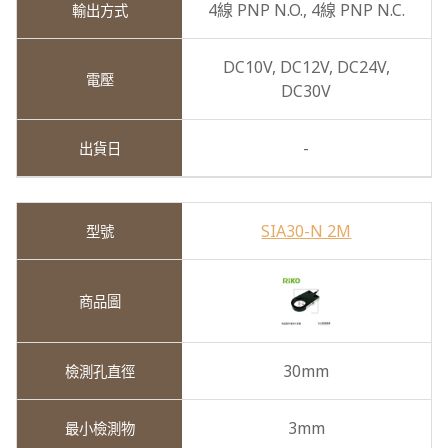
4線 PNP N.O.,
4線 PNP N.C.
DC10V,
DC12V,
DC24V,
DC30V
-
SIA30-N 2M
30mm
3mm