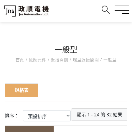
一般型
首頁
/
感應元件
/
近接開關
/
環型近接開關
/
一般型
規格表
顯示 1 - 24 的 32 結果
排序：