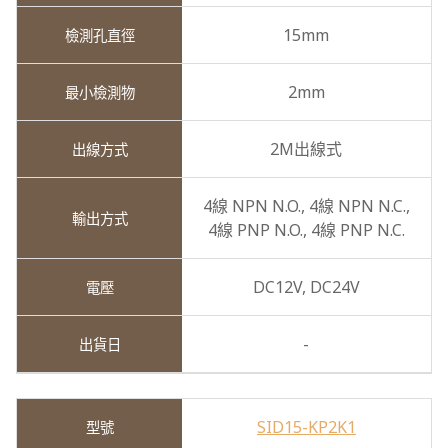
15mm
2mm
2M出線式
4線 NPN N.O.,
4線 NPN N.C.,
4線 PNP N.O.,
4線 PNP N.C.
DC12V,
DC24V
-
SID15-KP2K1