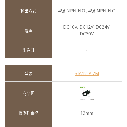
4線 NPN N.O.,
4線 NPN N.C.
DC10V,
DC12V,
DC24V,
DC30V
-
SIA12-P 2M
12mm