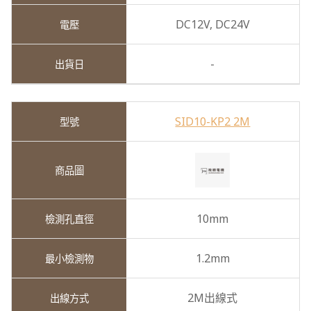
DC12V,
DC24V
-
SID10-KP2 2M
10mm
1.2mm
2M出線式