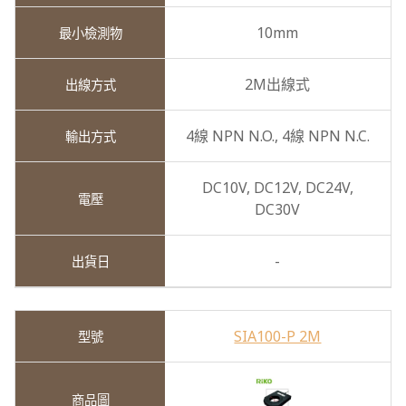
10mm
2M出線式
4線 NPN N.O.,
4線 NPN N.C.
DC10V,
DC12V,
DC24V,
DC30V
-
SIA100-P 2M