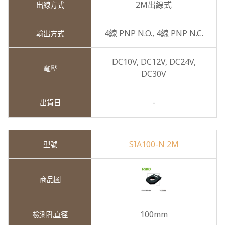
2M出線式
4線 PNP N.O.,
4線 PNP N.C.
DC10V,
DC12V,
DC24V,
DC30V
-
SIA100-N 2M
100mm