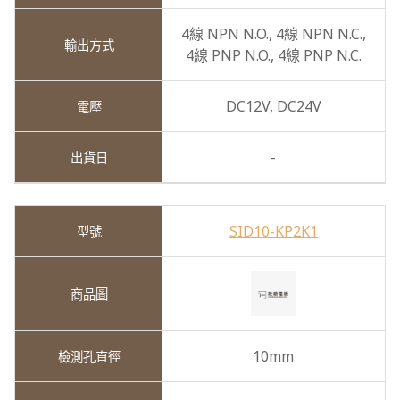
4線 NPN N.O.,
4線 NPN N.C.,
4線 PNP N.O.,
4線 PNP N.C.
DC12V,
DC24V
-
SID10-KP2K1
10mm