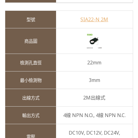
SIA22-N 2M
22mm
3mm
2M出線式
4線 NPN N.O.,
4線 NPN N.C.
DC10V,
DC12V,
DC24V,