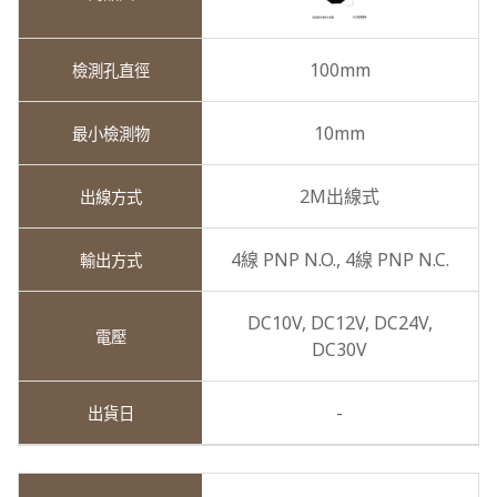
100mm
10mm
2M出線式
4線 PNP N.O.,
4線 PNP N.C.
DC10V,
DC12V,
DC24V,
DC30V
-