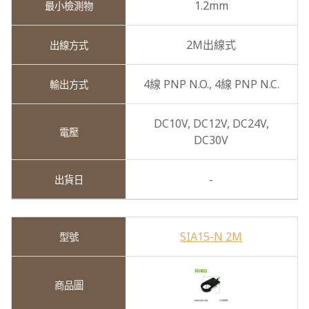
1.2mm
2M出線式
4線 PNP N.O.,
4線 PNP N.C.
DC10V,
DC12V,
DC24V,
DC30V
-
SIA15-N 2M