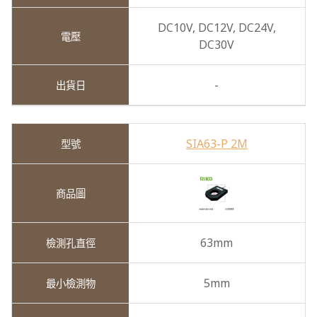
DC10V,
DC12V,
DC24V,
DC30V
-
SIA63-P 2M
63mm
5mm