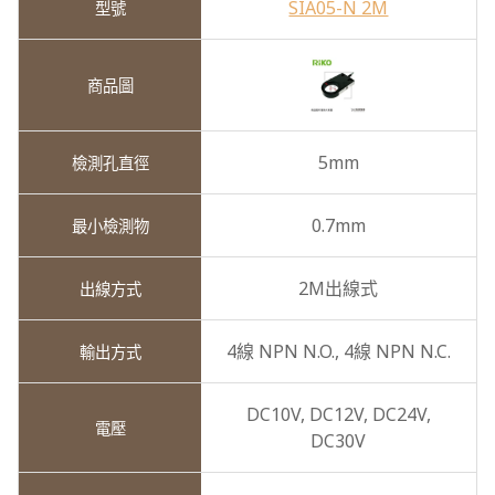
SIA05-N 2M
5mm
0.7mm
2M出線式
4線 NPN N.O.,
4線 NPN N.C.
DC10V,
DC12V,
DC24V,
DC30V