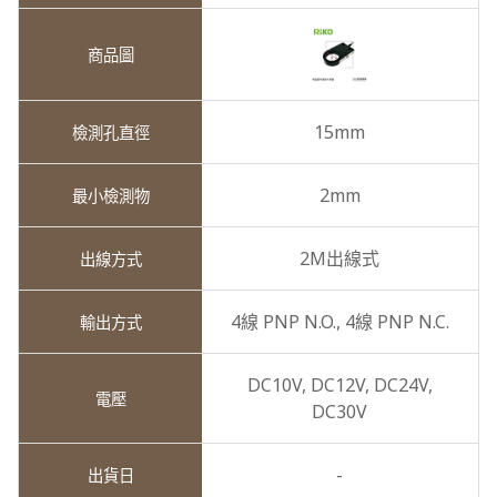
15mm
2mm
2M出線式
4線 PNP N.O.,
4線 PNP N.C.
DC10V,
DC12V,
DC24V,
DC30V
-