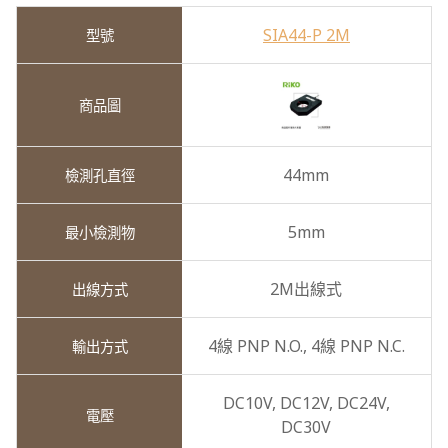
SIA44-P 2M
44mm
5mm
2M出線式
4線 PNP N.O.,
4線 PNP N.C.
DC10V,
DC12V,
DC24V,
DC30V