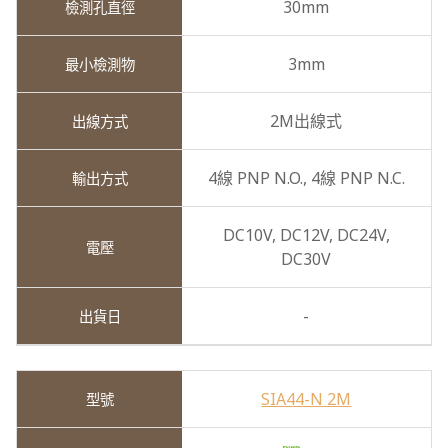
30mm
3mm
2M出線式
4線 PNP N.O.,
4線 PNP N.C.
DC10V,
DC12V,
DC24V,
DC30V
-
SIA44-N 2M