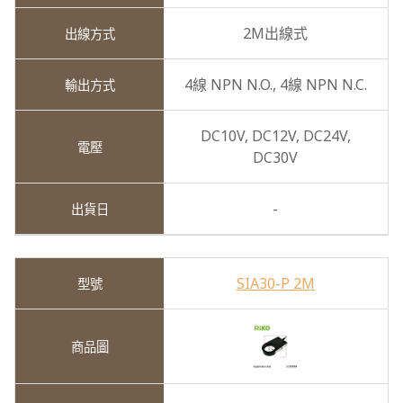
2M出線式
4線 NPN N.O.,
4線 NPN N.C.
DC10V,
DC12V,
DC24V,
DC30V
-
SIA30-P 2M