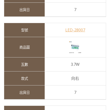
7
LED-28007
3.7W
向右
7