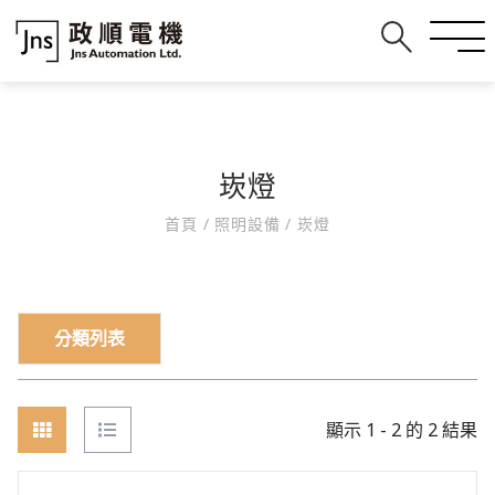
崁燈
首頁
/
照明設備
/
崁燈
分類列表
顯示 1 - 2 的 2 結果